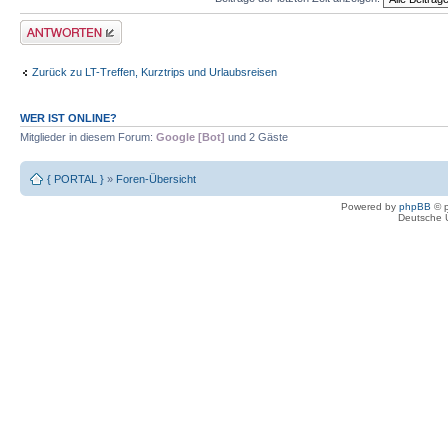
Antwort erstellen
Zurück zu LT-Treffen, Kurztrips und Urlaubsreisen
WER IST ONLINE?
Mitglieder in diesem Forum:
Google [Bot]
und 2 Gäste
{ PORTAL }
»
Foren-Übersicht
Powered by
phpBB
© p
Deutsche 