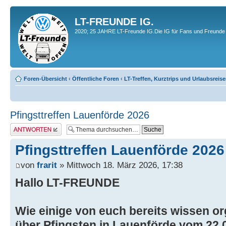
LT-FREUNDE IG.
2020; 25 JAHRE LT-Freunde IG.Die IG für Fans und Freunde 
Foren-Übersicht
‹
Öffentliche Foren
‹
LT-Treffen, Kurztrips und Urlaubsreis
Pfingsttreffen Lauenförde 2026
Antwort erstellen
Pfingsttreffen Lauenförde 2026
von
frarit
» Mittwoch 18. März 2026, 17:38
Hallo LT-FREUNDE
Wie einige von euch bereits wissen or
über Pfingsten in Lauenförde vom 22.0