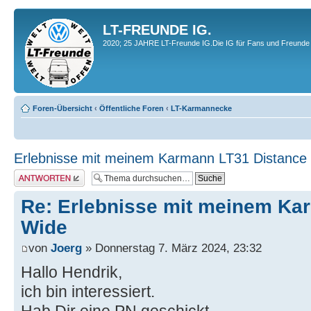
LT-FREUNDE IG.
2020; 25 JAHRE LT-Freunde IG.Die IG für Fans und Freunde 
Foren-Übersicht
‹
Öffentliche Foren
‹
LT-Karmannecke
Erlebnisse mit meinem Karmann LT31 Distance
Antwort erstellen
Re: Erlebnisse mit meinem Ka
Wide
von
Joerg
» Donnerstag 7. März 2024, 23:32
Hallo Hendrik,
ich bin interessiert.