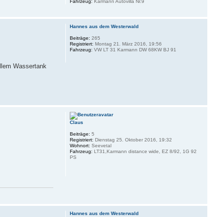
Fahrzeug:
Karmann Autovilla Nr.9
Hannes aus dem Westerwald
Beiträge:
265
Registriert:
Montag 21. März 2016, 19:56
Fahrzeug:
VW LT 31 Karmann DW 68KW BJ 91
ollem Wassertank
Claus
Beiträge:
5
Registriert:
Dienstag 25. Oktober 2016, 19:32
Wohnort:
Seevetal
Fahrzeug:
LT31,Karmann distance wide, EZ 8/92, 1G 92
PS
Hannes aus dem Westerwald