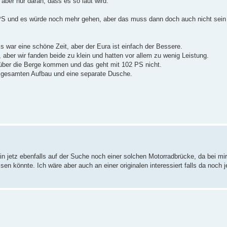
aber nur daran, dass es so laut wird.
PS und es würde noch mehr gehen, aber das muss dann doch auch nicht sein
s war eine schöne Zeit, aber der Eura ist einfach der Bessere.
ber wir fanden beide zu klein und hatten vor allem zu wenig Leistung.
0 über die Berge kommen und das geht mit 102 PS nicht.
rm gesamten Aufbau und eine separate Dusche.
 jetz ebenfalls auf der Suche noch einer solchen Motorradbrücke, da bei mir 
en könnte. Ich wäre aber auch an einer originalen interessiert falls da noch 