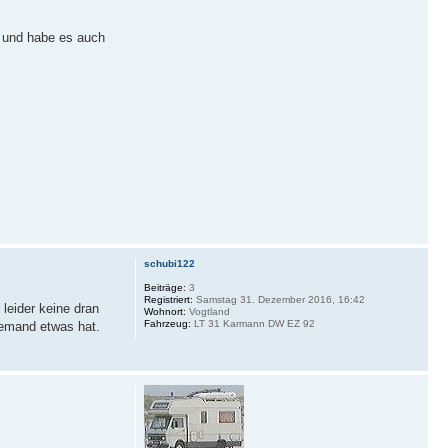
 und habe es auch
schubi122
Beiträge:
3
Registriert:
Samstag 31. Dezember 2016, 16:42
leider keine dran
Wohnort:
Vogtland
Fahrzeug:
LT 31 Karmann DW EZ 92
jemand etwas hat.