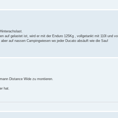
Hinterachslast.
uf gelastet ist, wird er mit der Enduro 125Kg , vollgetankt mit 110l und v
er aber auf nassen Campingwiesen wo jeder Ducato absäuft wie die Sau!
rmann Distance Wide zu montieren.
r hat.