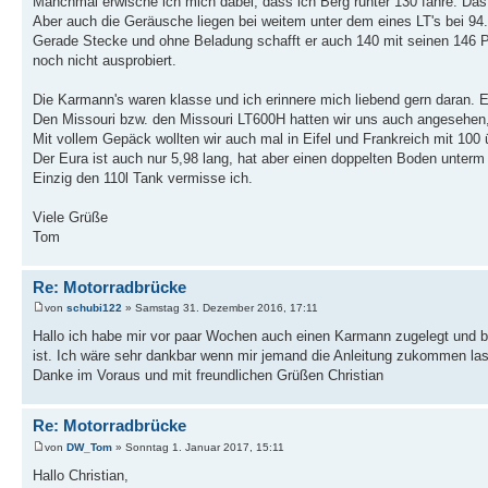
Manchmal erwische ich mich dabei, dass ich Berg runter 130 fahre. Das 
Aber auch die Geräusche liegen bei weitem unter dem eines LT's bei 94.
Gerade Stecke und ohne Beladung schafft er auch 140 mit seinen 146 
noch nicht ausprobiert.
Die Karmann's waren klasse und ich erinnere mich liebend gern daran. E
Den Missouri bzw. den Missouri LT600H hatten wir uns auch angesehen, a
Mit vollem Gepäck wollten wir auch mal in Eifel und Frankreich mit 10
Der Eura ist auch nur 5,98 lang, hat aber einen doppelten Boden unte
Einzig den 110l Tank vermisse ich.
Viele Grüße
Tom
Re: Motorradbrücke
von
schubi122
» Samstag 31. Dezember 2016, 17:11
Hallo ich habe mir vor paar Wochen auch einen Karmann zugelegt und bin
ist. Ich wäre sehr dankbar wenn mir jemand die Anleitung zukommen lass
Danke im Voraus und mit freundlichen Grüßen Christian
Re: Motorradbrücke
von
DW_Tom
» Sonntag 1. Januar 2017, 15:11
Hallo Christian,