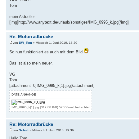
Tom
mein Aktueller
[img]http://www.anytext.de/urlaub/sonstiges/IMG_0995_k.jpg[/img]
Re: Motorradbrücke
von
DW_Tom
» Mittwoch 1. Juni 2016, 18:20
So nun funktioniert es auch mit dem Bild
Das ist also mein neuer.
VG
Tom
[attachment=0]IMG_0995_k[1].jpg[/attachment]
DATEIANHÄNGE
IMG_0995_k[1].jpg (317.88 KiB) 57506-mal betrachtet
Re: Motorradbrücke
von
Schuli
» Mittwoch 1. Juni 2016, 19:36
Hallo Tom