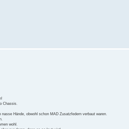
n!
ko Chassis.
on nasse Hände, obwohl schon MAD Zusatzfedern verbaut waren.
n.
ommen wohl.