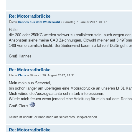
Re: Motorradbrücke
von
Hannes aus dem Westerwald
» Samstag 7. Januar 2017, 01:17
Hallo,
die 200 oder 250KG werden schwer zu realisieren sein, auch wegen der 
Ansonsten siehe meine CAD Zeichnungen. Obwohl meiner auf 3,49Tonnen a
140l vorne zeimlich leicht. Bei Seitenwind kaum zu fahren! Dafür geht 
Gruß Hannes
Re: Motorradbrücke
von
Claus
» Mittwoch 30. August 2017, 21:31
Moin moin aus Seevetal,
bin schon länger am überlegen eine Motrradbrücke an unseren Lt 31 Ka
Mich würde die Auszugvariante sehr stark interessieren.
Würde mich freuen wenn jemand eine Anleitung für mich auf dem Rechne
Gruß Claus
Keiner ist unnütz, er kann noch als schlechtes Beispiel dienen
Re: Motorradbrücke