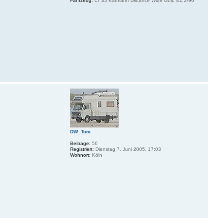
Fahrzeug:
LT 35 Karmann Distance Wide Gold EZ 2/96
DW_Tom
Beiträge:
56
Registriert:
Dienstag 7. Juni 2005, 17:03
Wohnort:
Köln