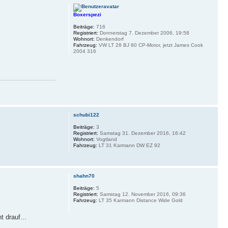
Boxerspezi
Beiträge:
716
Registriert:
Donnerstag 7. Dezember 2006, 19:58
Wohnort:
Denkendorf
Fahrzeug:
VW LT 28 BJ 80 CP-Motor, jetzt James Cook
2004 316
schubi122
Beiträge:
3
Registriert:
Samstag 31. Dezember 2016, 16:42
Wohnort:
Vogtland
Fahrzeug:
LT 31 Karmann DW EZ 92
shahn70
Beiträge:
5
Registriert:
Samstag 12. November 2016, 09:36
Fahrzeug:
LT 35 Karmann Distance Wide Gold
 drauf...