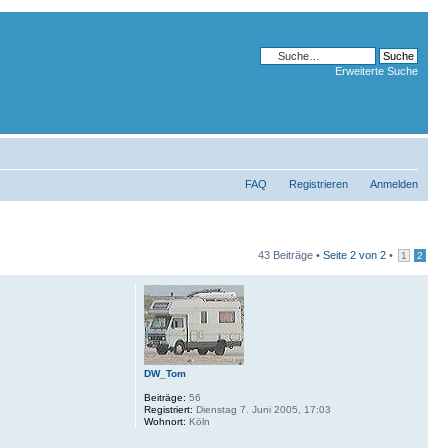
Erweiterte Suche
FAQ
Registrieren
Anmelden
43 Beiträge •
Seite
2
von
2
•
1
2
DW_Tom
Beiträge:
56
Registriert:
Dienstag 7. Juni 2005, 17:03
Wohnort:
Köln