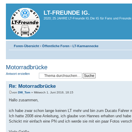
LT-FREUNDE IG.
2020; 25 JAHRE LT-Freunde IG.Die IG für Fans und Freunde 
Foren-Übersicht
‹
Öffentliche Foren
‹
LT-Karmannecke
Motorradbrücke
Antwort erstellen
Re: Motorradbrücke
von
DW_Tom
» Mittwoch 1. Juni 2016, 18:15
Hallo zusammen,
ich habe zwar schon lange keinen LT mehr und bin zum Ducato Fahrer mut
Ich hatte 2008 eine Anleitung, ich glaube von Hannes erhalten und habe
Schickt mir einfach eine PN und ich werde sie mit ein paar Fotos versc
Viele Grüße