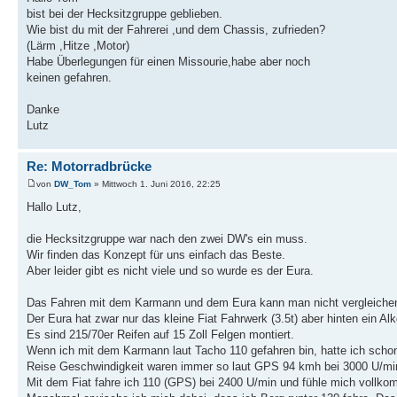
bist bei der Hecksitzgruppe geblieben.
Wie bist du mit der Fahrerei ,und dem Chassis, zufrieden?
(Lärm ,Hitze ,Motor)
Habe Überlegungen für einen Missourie,habe aber noch
keinen gefahren.
Danke
Lutz
Re: Motorradbrücke
von
DW_Tom
» Mittwoch 1. Juni 2016, 22:25
Hallo Lutz,
die Hecksitzgruppe war nach den zwei DW's ein muss.
Wir finden das Konzept für uns einfach das Beste.
Aber leider gibt es nicht viele und so wurde es der Eura.
Das Fahren mit dem Karmann und dem Eura kann man nicht vergleiche
Der Eura hat zwar nur das kleine Fiat Fahrwerk (3.5t) aber hinten ein Al
Es sind 215/70er Reifen auf 15 Zoll Felgen montiert.
Wenn ich mit dem Karmann laut Tacho 110 gefahren bin, hatte ich sch
Reise Geschwindigkeit waren immer so laut GPS 94 kmh bei 3000 U/mi
Mit dem Fiat fahre ich 110 (GPS) bei 2400 U/min und fühle mich vollk