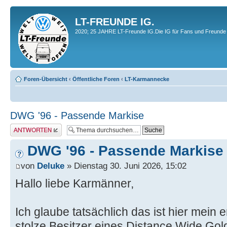
LT-FREUNDE IG.
2020; 25 JAHRE LT-Freunde IG.Die IG für Fans und Freunde 
Foren-Übersicht
‹
Öffentliche Foren
‹
LT-Karmannecke
DWG '96 - Passende Markise
Antwort erstellen
DWG '96 - Passende Markise
von
Deluke
» Dienstag 30. Juni 2026, 15:02
Hallo liebe Karmänner,
Ich glaube tatsächlich das ist hier mein 
stolze Besitzer eines Distance Wide Gold