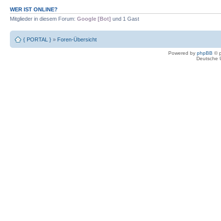
WER IST ONLINE?
Mitglieder in diesem Forum:
Google [Bot]
und 1 Gast
{ PORTAL }
»
Foren-Übersicht
Powered by
phpBB
© p
Deutsche 