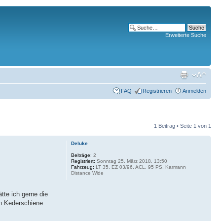
Erweiterte Suche
FAQ
Registrieren
Anmelden
1 Beitrag • Seite
1
von
1
Deluke
Beiträge:
2
Registriert:
Sonntag 25. März 2018, 13:50
Fahrzeug:
LT 35, EZ 03/96, ACL, 95 PS, Karmann
Distance Wide
tte ich gerne die
en Kederschiene