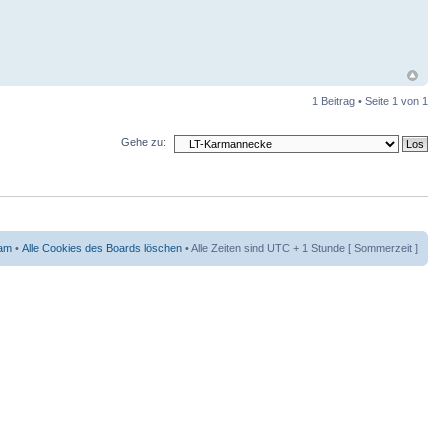
1 Beitrag • Seite
1
von
1
Gehe zu:
am
•
Alle Cookies des Boards löschen
• Alle Zeiten sind UTC + 1 Stunde [ Sommerzeit ]