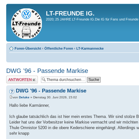
LT-FREUNDE IG.
2020; 25 JAHRE LT-Freunde IG.Die IG für Fans und Freunde 
Foren-Übersicht
‹
Öffentliche Foren
‹
LT-Karmannecke
DWG '96 - Passende Markise
Antwort erstellen
DWG '96 - Passende Markise
von
Deluke
» Dienstag 30. Juni 2026, 15:02
Hallo liebe Karmänner,
Ich glaube tatsächlich das ist hier mein erstes Thema. Wir sind stolze 
Leider hat uns der Vorbesitzer keine Markise vermacht und wir möchten n
Thule Omnistor 5200 in die obere Kederschiene eingehängt. Allerdings 
sehr knapp