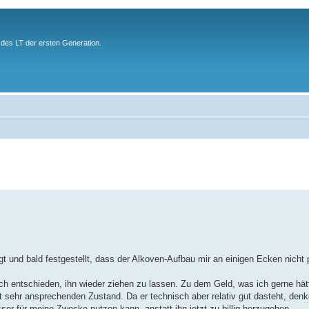
des LT der ersten Generation.
t und bald festgestellt, dass der Alkoven-Aufbau mir an einigen Ecken nicht 
ch entschieden, ihn wieder ziehen zu lassen. Zu dem Geld, was ich gerne hätt
t sehr ansprechenden Zustand. Da er technisch aber relativ gut dasteht, den
er für meine Zwecke nutzen kann, anstatt ihn jetzt zu billig herzugeben.