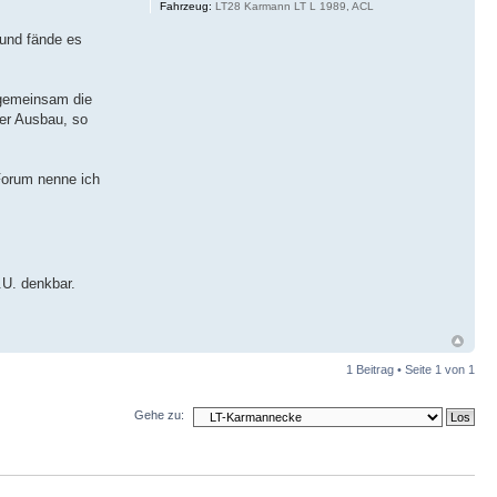
Fahrzeug:
LT28 Karmann LT L 1989, ACL
 und fände es
 gemeinsam die
mer Ausbau, so
 Forum nenne ich
.U. denkbar.
1 Beitrag • Seite
1
von
1
Gehe zu: