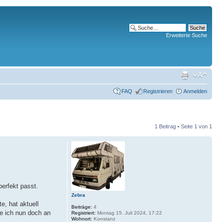
Erweiterte Suche
FAQ
Registrieren
Anmelden
1 Beitrag • Seite
1
von
1
perfekt passt.
Zebra
e, hat aktuell
Beiträge:
4
ke ich nun doch an
Registriert:
Montag 15. Juli 2024, 17:22
Wohnort:
Konstanz