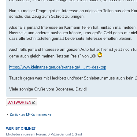
Nun zu meiner Frage: gibt es Interesse an originalen Teilen aus dem K
schade, das Zeug zum Schrott zu bringen.
Also falls jemand Interesse an Karmann Teilen hat, einfach mal melde
Nasszelle und anderes ausbauen könnte, ums große Geld gehts mir nicht 
dass alle Schnittstellen gemäß beiderseits Interesse erhalten bleiben.
Auch falls jemand Interesse am ganzen Auto hätte: hier ist jetzt noch f
gerne auch gleich meinen "letzten Preis" von 10k
https://www.kleinanzeigen.de/s-anzeige/ ... nt=desktop
Tausch gegen was mit Heckbett und/oder Schiebetür (muss auch kein LT 
Viele sonnige Grüße vom Bodensee, David!
Antwort erstellen
Zurück zu LT-Karmannecke
WER IST ONLINE?
Mitglieder in diesem Forum: 0 Mitglieder und 1 Gast