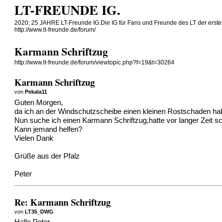
LT-FREUNDE IG.
2020; 25 JAHRE LT-Freunde IG.Die IG für Fans und Freunde des LT der erste
http://www.lt-freunde.de/forum/
Karmann Schriftzug
http://www.lt-freunde.de/forum/viewtopic.php?f=19&t=30264
Karmann Schriftzug
von
Pekala11
Guten Morgen,
da ich an der Windschutzscheibe einen kleinen Rostschaden habe 
Nun suche ich einen Karmann Schriftzug,hatte vor langer Zeit sch
Kann jemand helfen?
Vielen Dank
Grüße aus der Pfalz
Peter
Re: Karmann Schriftzug
von
LT35_DWG