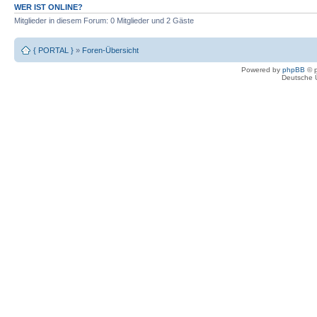
WER IST ONLINE?
Mitglieder in diesem Forum: 0 Mitglieder und 2 Gäste
{ PORTAL }
»
Foren-Übersicht
Powered by
phpBB
© p
Deutsche 