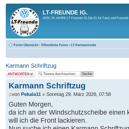
LT-FREUNDE IG.
2020; 25 JAHRE LT-Freunde IG.Die IG für Fans und Freunde 
Foren-Übersicht
‹
Öffentliche Foren
‹
LT-Karmannecke
Karmann Schriftzug
Antwort erstellen
Karmann Schriftzug
von
Pekala11
» Sonntag 29. März 2026, 07:58
Guten Morgen,
da ich an der Windschutzscheibe einen
will ich die Front lackieren.
Nun suche ich einen Karmann Schriftzug,