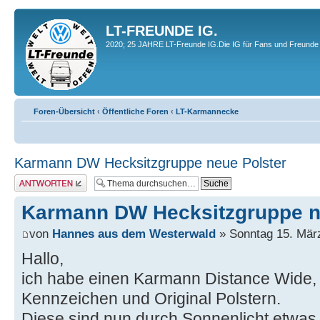
LT-FREUNDE IG.
2020; 25 JAHRE LT-Freunde IG.Die IG für Fans und Freunde 
Foren-Übersicht
‹
Öffentliche Foren
‹
LT-Karmannecke
Karmann DW Hecksitzgruppe neue Polster
Antwort erstellen
Karmann DW Hecksitzgruppe n
von
Hannes aus dem Westerwald
» Sonntag 15. März
Hallo,
ich habe einen Karmann Distance Wide, r
Kennzeichen und Original Polstern.
Diese sind nun durch Sonnenlicht etwas 