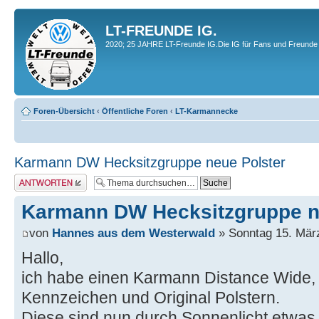
LT-FREUNDE IG.
2020; 25 JAHRE LT-Freunde IG.Die IG für Fans und Freunde 
Foren-Übersicht
‹
Öffentliche Foren
‹
LT-Karmannecke
Karmann DW Hecksitzgruppe neue Polster
Antwort erstellen
Karmann DW Hecksitzgruppe n
von
Hannes aus dem Westerwald
» Sonntag 15. März
Hallo,
ich habe einen Karmann Distance Wide, r
Kennzeichen und Original Polstern.
Diese sind nun durch Sonnenlicht etwas 