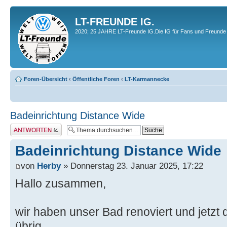
LT-FREUNDE IG.
2020; 25 JAHRE LT-Freunde IG.Die IG für Fans und Freunde 
Foren-Übersicht
‹
Öffentliche Foren
‹
LT-Karmannecke
Badeinrichtung Distance Wide
Antwort erstellen
Badeinrichtung Distance Wide
von
Herby
» Donnerstag 23. Januar 2025, 17:22
Hallo zusammen,
wir haben unser Bad renoviert und jetzt 
übrig.