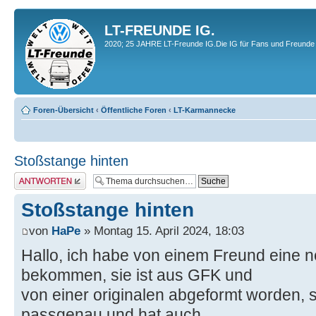
LT-FREUNDE IG.
2020; 25 JAHRE LT-Freunde IG.Die IG für Fans und Freunde 
Foren-Übersicht
‹
Öffentliche Foren
‹
LT-Karmannecke
Stoßstange hinten
Antwort erstellen
Stoßstange hinten
von
HaPe
» Montag 15. April 2024, 18:03
Hallo, ich habe von einem Freund eine 
bekommen, sie ist aus GFK und
von einer originalen abgeformt worden, s
passgenau und hat auch