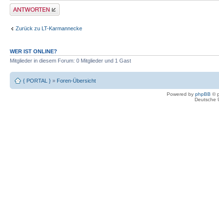
Antwort erstellen
Zurück zu LT-Karmannecke
WER IST ONLINE?
Mitglieder in diesem Forum: 0 Mitglieder und 1 Gast
{ PORTAL }
»
Foren-Übersicht
Powered by
phpBB
© p
Deutsche 