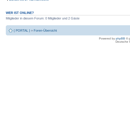
WER IST ONLINE?
Mitglieder in diesem Forum: 0 Mitglieder und 2 Gäste
{ PORTAL }
»
Foren-Übersicht
Powered by
phpBB
© p
Deutsche 