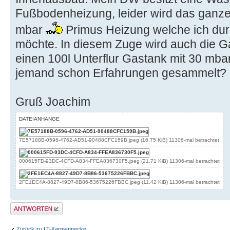
Fußbodenheizung, leider wird das ganze 
mbar
Primus Heizung welche ich dur
möchte. In diesem Zuge wird auch die 
einen 100l Unterflur Gastank mit 30 mba
jemand schon Erfahrungen gesammelt?
Gruß Joachim
DATEIANHÄNGE
7E57188B-0596-4762-AD51-90488CFC159B.jpeg (16.75 KiB) 11306-mal betrachtet
000615FD-93DC-4CFD-A834-FFEA836730F5.jpeg (21.71 KiB) 11306-mal betrachtet
2FE1EC4A-8827-49D7-8B86-53675226FBBC.jpeg (11.42 KiB) 11306-mal betrachtet
Antwort erstellen
Zurück zu LT-Karmannecke