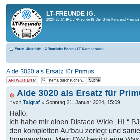
LT-FREUNDE IG.
2020; 25 JAHRE LT-Freunde IG.Die IG für Fans und Freunde 
Foren-Übersicht
‹
Öffentliche Foren
‹
LT-Karmannecke
Alde 3020 als Ersatz für Primus
Antwort erstellen
Alde 3020 als Ersatz für Pri
von
Talgraf
» Sonntag 21. Januar 2024, 15:09
Hallo,
ich habe mir einen Distace Wide „HL“ B
den kompletten Aufbau zerlegt und sanier
Innenausbau. Mein DW besitzt eine Was