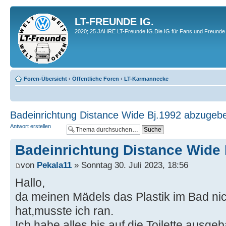
LT-FREUNDE IG.
2020; 25 JAHRE LT-Freunde IG.Die IG für Fans und Freunde 
Foren-Übersicht
‹
Öffentliche Foren
‹
LT-Karmannecke
Badeinrichtung Distance Wide Bj.1992 abzugeb
Antwort erstellen
Badeinrichtung Distance Wide
von
Pekala11
» Sonntag 30. Juli 2023, 18:56
Hallo,
da meinen Mädels das Plastik im Bad nic
hat,musste ich ran.
Ich habe alles bis auf die Toilette ausgeb