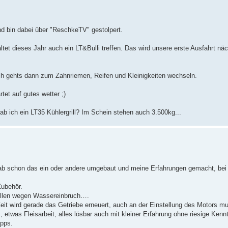
d bin dabei über "ReschkeTV" gestolpert.
ltet dieses Jahr auch ein LT&Bulli treffen. Das wird unsere erste Ausfahrt nä
h gehts dann zum Zahnriemen, Reifen und Kleinigkeiten wechseln.
tet auf gutes wetter ;)
ab ich ein LT35 Kühlergrill? Im Schein stehen auch 3.500kg...
 hab schon das ein oder andere umgebaut und meine Erfahrungen gemacht, bei
Zubehör.
tellen wegen Wassereinbruch….
it wird gerade das Getriebe erneuert, auch an der Einstellung des Motors mu
etwas Fleisarbeit, alles lösbar auch mit kleiner Erfahrung ohne riesige Kenn
ipps.