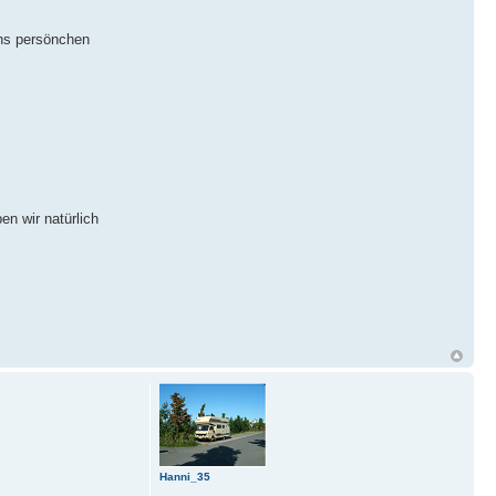
chs persönchen
n wir natürlich
Hanni_35