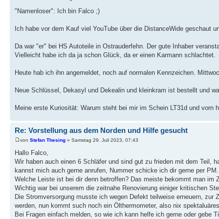
"Namenloser": Ich bin Falco ;)
Ich habe vor dem Kauf viel YouTube über die DistanceWide geschaut un
Da war "er" bei HS Autoteile in Ostrauderfehn. Der gute Inhaber veransta
Vielleicht habe ich da ja schon Glück, da er einen Karmann schlachtet.
Heute hab ich ihn angemeldet, noch auf normalen Kennzeichen. Mittwoc
Neue Schlüssel, Dekasyl und Dekealin und kleinkram ist bestellt und war
Meine erste Kuriosität: Warum steht bei mir im Schein LT31d und vorn h
Re: Vorstellung aus dem Norden und Hilfe gesucht
von
Stefan Thesing
» Samstag 29. Juli 2023, 07:43
Hallo Falco,
Wir haben auch einen 6 Schläfer und sind gut zu frieden mit dem Teil,
kannst mich auch gerne anrufen, Nummer schicke ich dir gerne per PM.
Welche Leiste ist bei dir denn betroffen? Das meiste bekommt man im 
Wichtig war bei unserem die zeitnahe Renovierung einiger kritischen S
Die Stromversorgung musste ich wegen Defekt teilweise erneuern, zur Ze
werden, nun kommt such noch ein Ölthermometer, also nix spektaluäres, 
Bei Fragen einfach melden, so wie ich kann helfe ich gerne oder gebe T