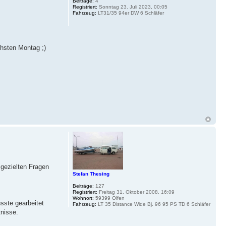
Beiträge:
4
Registriert:
Sonntag 23. Juli 2023, 00:05
Fahrzeug:
LT31/35 94er DW 6 Schläfer
chsten Montag ;)
 gezielten Fragen
Stefan Thesing
Beiträge:
127
Registriert:
Freitag 31. Oktober 2008, 16:09
Wohnort:
59399 Olfen
sste gearbeitet
Fahrzeug:
LT 35 Distance Wide Bj. 96 95 PS TD 6 Schläfer
tnisse.