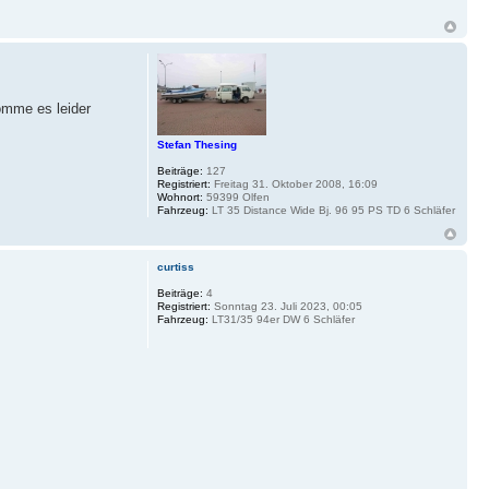
omme es leider
Stefan Thesing
Beiträge:
127
Registriert:
Freitag 31. Oktober 2008, 16:09
Wohnort:
59399 Olfen
Fahrzeug:
LT 35 Distance Wide Bj. 96 95 PS TD 6 Schläfer
curtiss
Beiträge:
4
Registriert:
Sonntag 23. Juli 2023, 00:05
Fahrzeug:
LT31/35 94er DW 6 Schläfer