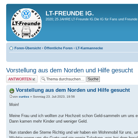
LT-FREUNDE IG.
2020; 25 JAHRE LT-Freunde IG.Die IG für Fans und Freunde 
Foren-Übersicht
‹
Öffentliche Foren
‹
LT-Karmannecke
Vorstellung aus dem Norden und Hilfe gesucht
Antwort erstellen
Vorstellung aus dem Norden und Hilfe gesucht
von
curtiss
» Sonntag 23. Juli 2023, 19:56
Moin!
Meine Frau und ich wollten zur Hochzeit schon Geld-sammeln um uns ein
Dann kamen mehr Kinder und weniger Geld.
Nun standen die Sterne Richtig und wir haben ein Wohnmobil für uns, u
Wichtig waren uns die Gurte und ein wenig Zuladung, was bei dem besc