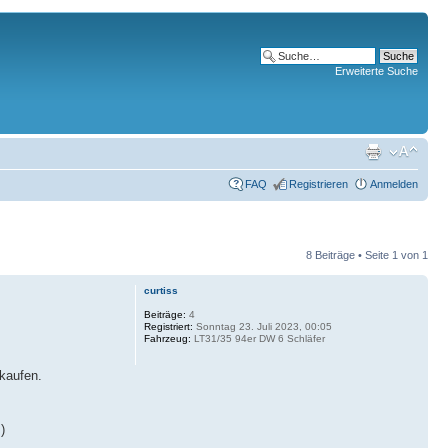
Erweiterte Suche
FAQ
Registrieren
Anmelden
8 Beiträge • Seite
1
von
1
curtiss
Beiträge:
4
Registriert:
Sonntag 23. Juli 2023, 00:05
Fahrzeug:
LT31/35 94er DW 6 Schläfer
kaufen.
)