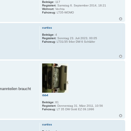
Beiträge:
117
Registriert:
Samstag 6. September 2014, 18:21
Wohnort:
Vechta
Fahrzeug:
LT35-WOMO
curtiss
Beiträge:
4
Registriert:
Sonntag 23. Juli 2023, 00:05
Fahrzeug:
LT31/35 94er DW 6 Schläfer
mannteilen braucht
ibb4
Beiträge:
81
Registriert:
Donnerstag 31. März 2011, 10:56
Fahrzeug:
LT 35 DW Gold EZ 09.1996
curtiss