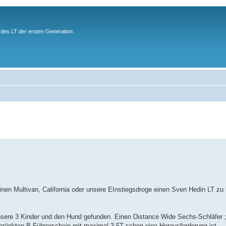
des LT der ersten Generation.
en Multivan, California oder unsere EInstiegsdroge einen Sven Hedin LT zu 
nsere 3 Kinder und den Hund gefunden. Einen Distance Wide Sechs-Schläfer ;
hränkten B Führerschein mit maximal 3,5T schon eine Herausforderung ist.