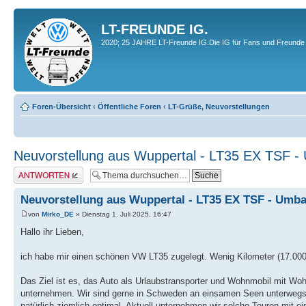
LT-FREUNDE IG.
2020; 25 JAHRE LT-Freunde IG.Die IG für Fans und Freunde 
Foren-Übersicht
‹
Öffentliche Foren
‹
LT-Grüße, Neuvorstellungen
Neuvorstellung aus Wuppertal - LT35 EX TSF 
Antwort erstellen
Neuvorstellung aus Wuppertal - LT35 EX TSF - Umb
von
Mirko_DE
» Dienstag 1. Juli 2025, 16:47
Hallo ihr Lieben,
ich habe mir einen schönen VW LT35 zugelegt. Wenig Kilometer (17.000)
Das Ziel ist es, das Auto als Urlaubstransporter und Wohnmobil mit W
unternehmen. Wir sind gerne in Schweden an einsamen Seen unterwegs o
natürlich ziemlich optimal. Aktuell unternehmen wir solche Touren mit