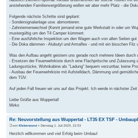
anstehenden Familienvergrößerung wollen wir aber mehr Platz - die Doka 
Folgende nächste Schritte sind geplant:
- Sondersignalanlage usw. abmontieren.
- Zahnriemenwechsel (Kennt jemand eine gute Werkstatt in oder um Wupp
mustergültig um den T4 Camper kümmert.
- Eine ausführliche Inspektion um den Wagen auch von allen Seiten gut
- Die Doka dämmen - Alubutyl und Armaflex - und mit ein bisschen Filz u
Was den Aufbau angeht geistern uns gerade noch mehrere Ideen durch 
- Ersetzen der Feuerwehrkiste durch eine Flachpritsche und Zulassung 
Ladungsstücke, Wohnkabine als "Ladung" bequem verzurrbar, keine P
- Ausbau der Feuerwehrkiste mit Aufstelldach, Dämmung und gemütliche
dem TÜV.
Auf jeden Fall freuen wir uns auf das Projekt. Ich werde in nächster Zeit 
Liebe Grüße aus Wuppertal!
Mirko
Re: Neuvorstellung aus Wuppertal - LT35 EX TSF - Umbaup
von
Kleberwurst
» Dienstag 1. Juli 2025, 22:53
Herzlich willkommen und viel Erfolg beim Umbau!