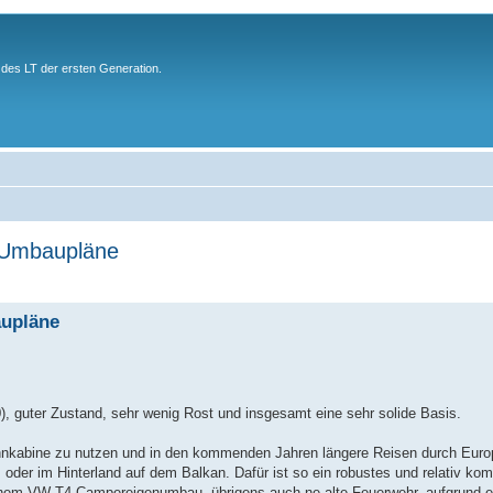
des LT der ersten Generation.
- Umbaupläne
aupläne
, guter Zustand, sehr wenig Rost und insgesamt eine sehr solide Basis.
ohnkabine zu nutzen und in den kommenden Jahren längere Reisen durch Euro
der im Hinterland auf dem Balkan. Dafür ist so ein robustes und relativ ko
 einem VW T4 Campereigenumbau, übrigens auch ne alte Feuerwehr, aufgrund e