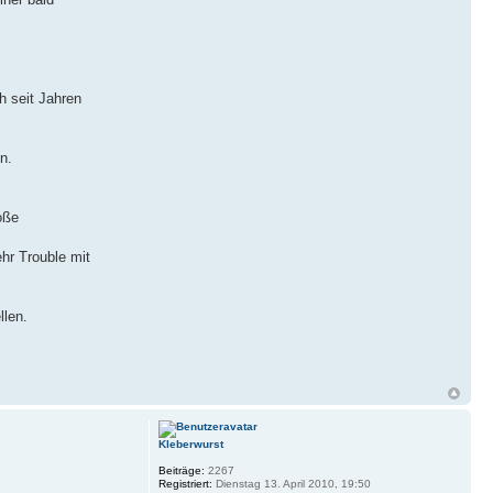
h seit Jahren
n.
oße
hr Trouble mit
llen.
Kleberwurst
Beiträge:
2267
Registriert:
Dienstag 13. April 2010, 19:50