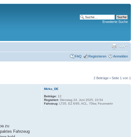
Erweiterte Suche
FAQ
Registrieren
Anmelden
2 Beiträge • Seite
1
von
1
Mirko_DE
Beiträge:
12
Registriert:
Dienstag 24. Juni 2025, 10:54
Fahrzeug:
LT35, EZ 6/95, ACL, 70kw, Feuerwehr
pa zu
mpaktes Fahrzeug
iner bald