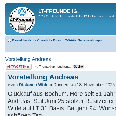
LT-FREUNDE IG.
2020; 25 JAHRE LT-Freunde IG.Die IG für Fans und Freunde 
Foren-Übersicht
‹
Öffentliche Foren
‹
LT-Grüße, Neuvorstellungen
Vorstellung Andreas
Antwort erstellen
Vorstellung Andreas
von
Distance Wide
» Donnerstag 13. November 2025,
Glückauf aus Bochum. Höre seit 61 Jah
Andreas. Seit Juni 25 stolzer Besitzer 
Wide auf LT 31 Basis, Baujahr 94. Wüns
schönen Tag.