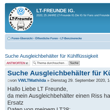
LT-FREUNDE IG.
2020; 25 JAHRE LT-Freunde IG.Die IG für Fans und Freunde 
Foren-Übersicht
‹
Öffentliche Foren
‹
LT-Benzinerecke
Suche Ausgleichbehälter für Kühlflüssigkeit
Antwort erstellen
Suche Ausgleichbehälter für Kü
von
VWLTMathilda
» Dienstag 29. September 2020, 1
Hallo Liebe LT Freunde,
da mein Ausgleichbehälter einen Riss ha
Ersatz
Daten von meinem LT28: