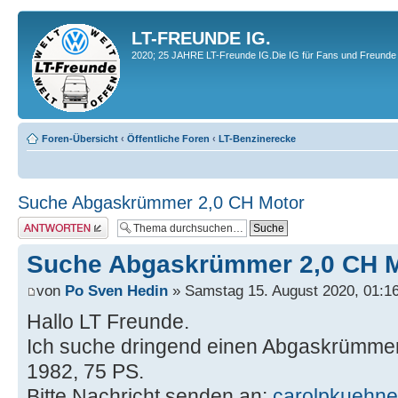
LT-FREUNDE IG.
2020; 25 JAHRE LT-Freunde IG.Die IG für Fans und Freunde 
Foren-Übersicht
‹
Öffentliche Foren
‹
LT-Benzinerecke
Suche Abgaskrümmer 2,0 CH Motor
Antwort erstellen
Suche Abgaskrümmer 2,0 CH 
von
Po Sven Hedin
» Samstag 15. August 2020, 01:1
Hallo LT Freunde.
Ich suche dringend einen Abgaskrümmer f
1982, 75 PS.
Bitte Nachricht senden an:
carolpkuehn