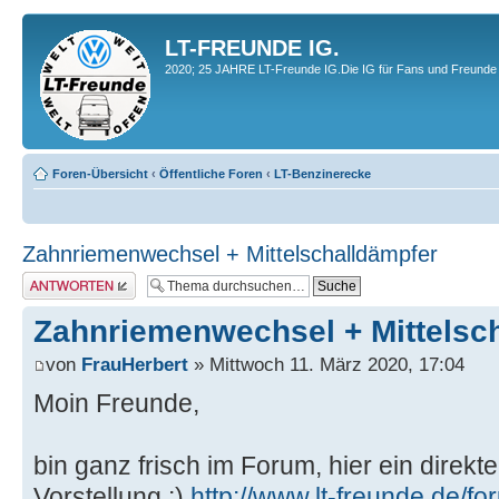
LT-FREUNDE IG.
2020; 25 JAHRE LT-Freunde IG.Die IG für Fans und Freunde 
Foren-Übersicht
‹
Öffentliche Foren
‹
LT-Benzinerecke
Zahnriemenwechsel + Mittelschalldämpfer
Antwort erstellen
Zahnriemenwechsel + Mittelsc
von
FrauHerbert
» Mittwoch 11. März 2020, 17:04
Moin Freunde,
bin ganz frisch im Forum, hier ein direk
Vorstellung :)
http://www.lt-freunde.de/f