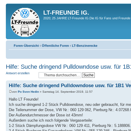
LT-FREUNDE IG.
2020; 25 JAHRE LT-Freunde IG.Die IG für Fans und Freunde 
Foren-Übersicht
‹
Öffentliche Foren
‹
LT-Benzinerecke
Hilfe: Suche dringend Pulldowndose usw. für 1B
Antwort erstellen
Hilfe: Suche dringend Pulldowndose usw. für 1B1 V
von
Po Sven Hedin
» Samstag 14. September 2019, 11:57
Hallo LT Freunde!
Ich suche dringend 1-2 Stück Pulldowndose, neu oder gebraucht, für me
Die Teilenummer der Dose, VW Nr.: 060 129 062, Pierburg Nr.: 4.07268.
Der Außendurchmesser der Dose ist 43mm!
Außerdem suche ich noch folgende Vergaserteile:
1-2 Stück Dämpfungsdose VW Nr.: 060 129 411, Pierburg Nr.: 5.188806
2-4 Stück Buchsen für Gaszugbolzen: VW Nr.: 055 129 346 , Pierburg N