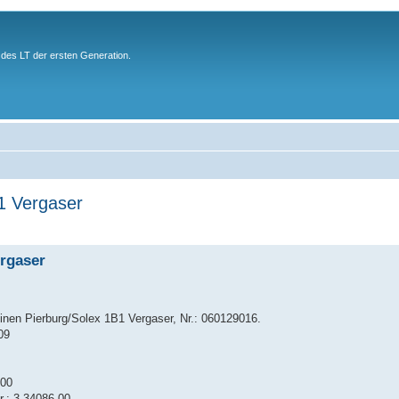
des LT der ersten Generation.
1 Vergaser
ergaser
inen Pierburg/Solex 1B1 Vergaser, Nr.: 060129016.
09
.00
r.: 3.34086.00