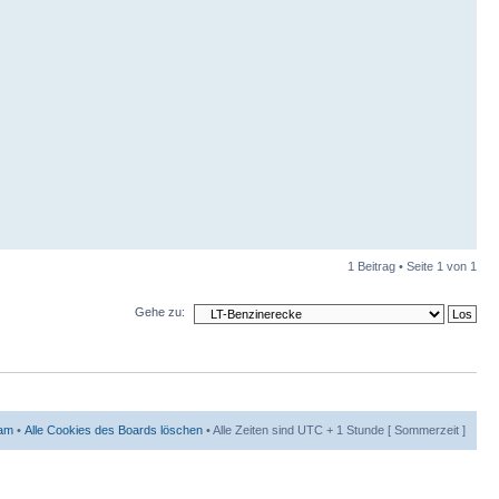
1 Beitrag • Seite
1
von
1
Gehe zu:
am
•
Alle Cookies des Boards löschen
• Alle Zeiten sind UTC + 1 Stunde [ Sommerzeit ]