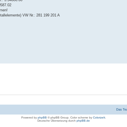
0587.02
hmen!
allelemente) VW Nr.: 281 199 201 A
Das Te
Powered by
phpBB
© phpBB Group. Color scheme by
ColorizeIt
.
Deutsche Übersetzung durch
phpBB.de