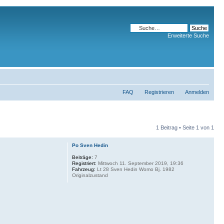
Erweiterte Suche
FAQ
Registrieren
Anmelden
1 Beitrag • Seite
1
von
1
Po Sven Hedin
Beiträge:
7
Registriert:
Mittwoch 11. September 2019, 19:36
Fahrzeug:
Lt 28 Sven Hedin Womo Bj. 1982
Originalzustand