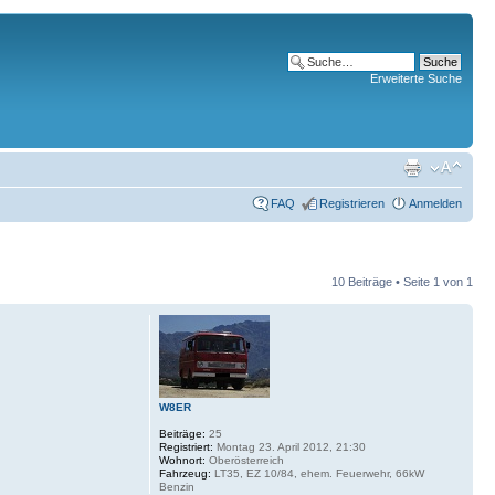
Erweiterte Suche
FAQ
Registrieren
Anmelden
10 Beiträge • Seite
1
von
1
W8ER
Beiträge:
25
Registriert:
Montag 23. April 2012, 21:30
Wohnort:
Oberösterreich
Fahrzeug:
LT35, EZ 10/84, ehem. Feuerwehr, 66kW
Benzin