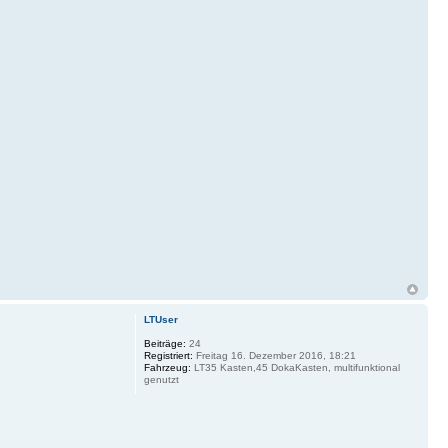
LTUser
Beiträge:
24
Registriert:
Freitag 16. Dezember 2016, 18:21
Fahrzeug:
LT35 Kasten,45 DokaKasten, multifunktional
genutzt