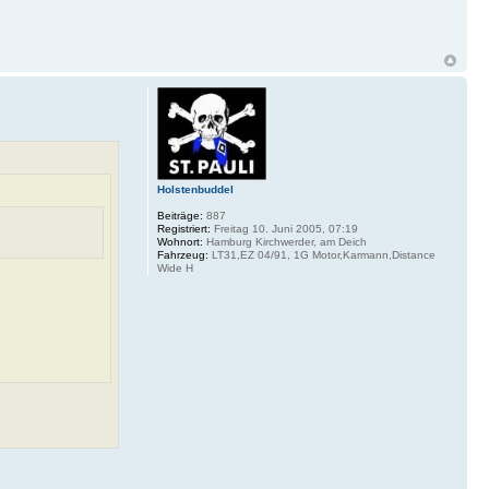
Holstenbuddel
Beiträge:
887
Registriert:
Freitag 10. Juni 2005, 07:19
Wohnort:
Hamburg Kirchwerder, am Deich
Fahrzeug:
LT31,EZ 04/91, 1G Motor,Karmann,Distance
Wide H