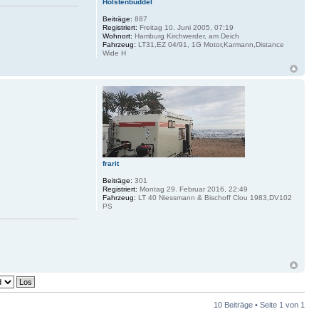
Holstenbuddel
Beiträge:
887
Registriert:
Freitag 10. Juni 2005, 07:19
Wohnort:
Hamburg Kirchwerder, am Deich
Fahrzeug:
LT31,EZ 04/91, 1G Motor,Karmann,Distance
Wide H
frarit
Beiträge:
301
Registriert:
Montag 29. Februar 2016, 22:49
Fahrzeug:
LT 40 Niessmann & Bischoff Clou 1983,DV102
PS
10 Beiträge • Seite
1
von
1