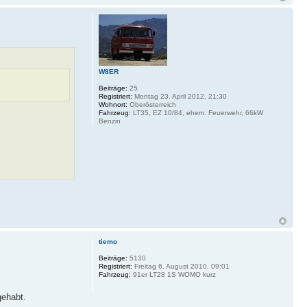
W8ER
Beiträge:
25
Registriert:
Montag 23. April 2012, 21:30
Wohnort:
Oberösterreich
Fahrzeug:
LT35, EZ 10/84, ehem. Feuerwehr, 66kW
Benzin
tiemo
Beiträge:
5130
Registriert:
Freitag 6. August 2010, 09:01
Fahrzeug:
91er LT28 1S WOMO kurz
gehabt.