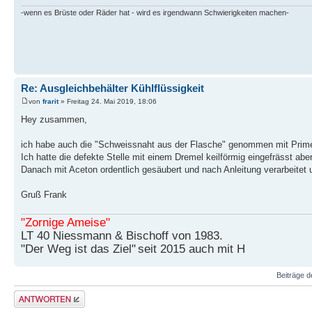
-wenn es Brüste oder Räder hat - wird es irgendwann Schwierigkeiten machen-
Re: Ausgleichbehälter Kühlflüssigkeit
von
frarit
» Freitag 24. Mai 2019, 18:06
Hey zusammen,
ich habe auch die "Schweissnaht aus der Flasche" genommen mit Prime
Ich hatte die defekte Stelle mit einem Dremel keilförmig eingefrässt aber 
Danach mit Aceton ordentlich gesäubert und nach Anleitung verarbeitet 
Gruß Frank
"Zornige Ameise"
LT 40 Niessmann & Bischoff von 1983.
"Der Weg ist das Ziel"
seit 2015 auch mit H
Beiträge d
Antwort erstellen