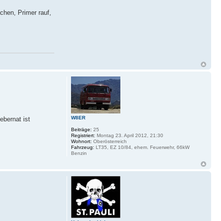
chen, Primer rauf,
W8ER
ebernat ist
Beiträge:
25
Registriert:
Montag 23. April 2012, 21:30
Wohnort:
Oberösterreich
Fahrzeug:
LT35, EZ 10/84, ehem. Feuerwehr, 66kW
Benzin