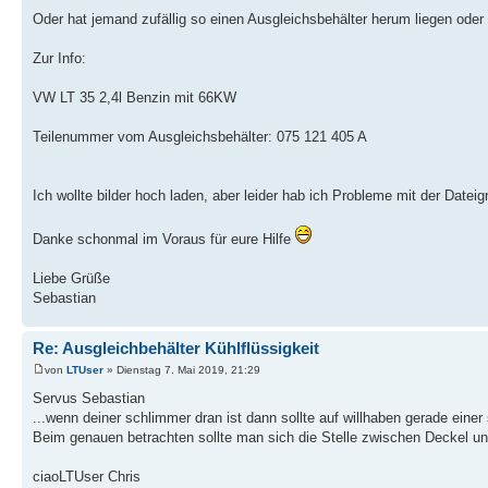
Oder hat jemand zufällig so einen Ausgleichsbehälter herum liegen ode
Zur Info:
VW LT 35 2,4l Benzin mit 66KW
Teilenummer vom Ausgleichsbehälter: 075 121 405 A
Ich wollte bilder hoch laden, aber leider hab ich Probleme mit der Dateig
Danke schonmal im Voraus für eure Hilfe
Liebe Grüße
Sebastian
Re: Ausgleichbehälter Kühlflüssigkeit
von
LTUser
» Dienstag 7. Mai 2019, 21:29
Servus Sebastian
...wenn deiner schlimmer dran ist dann sollte auf willhaben gerade einer s
Beim genauen betrachten sollte man sich die Stelle zwischen Deckel u
ciaoLTUser Chris