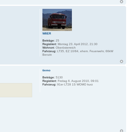
W8ER
Beiträge:
25
Registriert:
Montag 23. April 2012, 21:30
Wohnort:
Oberösterreich
Fahrzeug:
LT35, EZ 10/84, ehem. Feuerwehr, 66kW
Benzin
tiemo
Beiträge:
5130
Registriert:
Freitag 6. August 2010, 09:01
Fahrzeug:
91er LT28 1S WOMO kurz