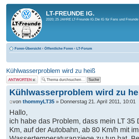
LT-FREUNDE IG.
2020; 25 JAHRE LT-Freunde IG.Die IG für Fans und Freunde 
Foren-Übersicht
‹
Öffentliche Foren
‹
LT-Forum
Kühlwasserproblem wird zu heiß
Antwort erstellen
Kühlwasserproblem wird zu he
von
thommyLT35
» Donnerstag 21. April 2011, 10:01
Hallo,
ich habe das Problem, dass mein LT 35 
Km, auf der Autobahn, ab 80 Km/h mit i
Wassertemperaturanziege zu tun hat. Bei