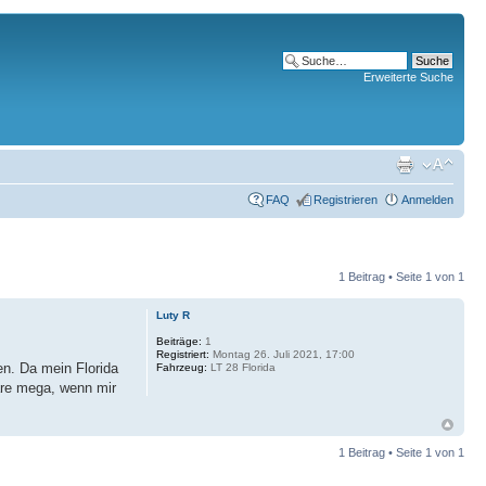
Erweiterte Suche
FAQ
Registrieren
Anmelden
1 Beitrag • Seite
1
von
1
Luty R
Beiträge:
1
Registriert:
Montag 26. Juli 2021, 17:00
en. Da mein Florida
Fahrzeug:
LT 28 Florida
Wäre mega, wenn mir
1 Beitrag • Seite
1
von
1