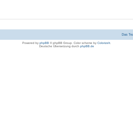
Das Te
Powered by
phpBB
© phpBB Group. Color scheme by
ColorizeIt
.
Deutsche Übersetzung durch
phpBB.de