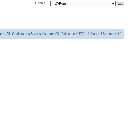
Gehe zu:
am
•
Alle Cookies des Boards löschen
• Alle Zeiten sind UTC + 1 Stunde [ Sommerzeit ]