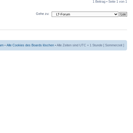
1 Beitrag • Seite
1
von
1
Gehe zu:
am
•
Alle Cookies des Boards löschen
• Alle Zeiten sind UTC + 1 Stunde [ Sommerzeit ]