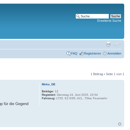
Erweiterte Suche
FAQ
Registrieren
Anmelden
1 Beitrag • Seite
1
von
1
Mirko_DE
Beiträge:
12
Registriert:
Dienstag 24. Juni 2025, 10:54
Fahrzeug:
LT35, EZ 6/95, ACL, 70kw, Feuerwehr
pp für die Gegend