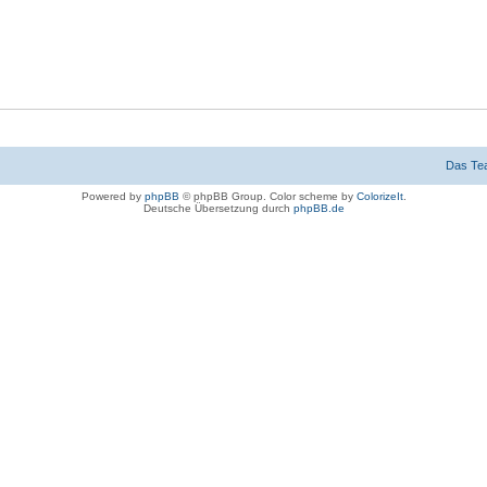
Das Te
Powered by
phpBB
© phpBB Group. Color scheme by
ColorizeIt
.
Deutsche Übersetzung durch
phpBB.de