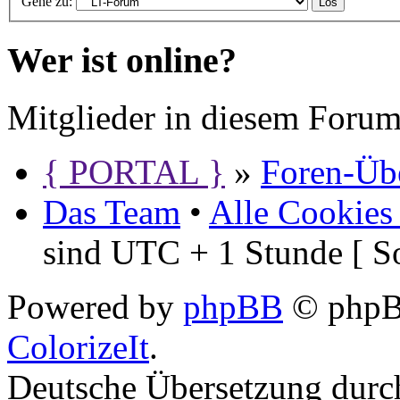
Gehe zu:
Wer ist online?
Mitglieder in diesem Forum
{ PORTAL }
»
Foren-Übe
Das Team
•
Alle Cookies
sind UTC + 1 Stunde [ S
Powered by
phpBB
© phpBB
ColorizeIt
.
Deutsche Übersetzung dur