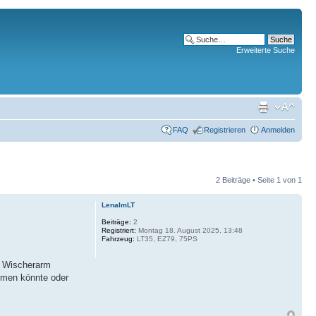
Erweiterte Suche
FAQ
Registrieren
Anmelden
2 Beiträge • Seite
1
von
1
LenaImLT
Beiträge:
2
Registriert:
Montag 18. August 2025, 13:48
Fahrzeug:
LT35, EZ79, 75PS
en Wischerarm
ommen könnte oder