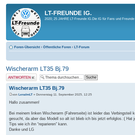
LT-FREUNDE IG.
2020; 25 JAHRE LT-Freunde IG.Die IG für Fans und Freunde 
Foren-Übersicht
‹
Öffentliche Foren
‹
LT-Forum
Wischerarm LT35 Bj.79
Antwort erstellen
Wischerarm LT35 Bj.79
von
LenaImLT
» Donnerstag 11. September 2025, 12:25
Hallo zusammen!
Bei meinem linken Wischerarm (Fahrerseite) ist leider das Verbingsteil
gesucht, da aber das Modell so alt ist blieb ich bis jetzt erfolglos.:
Tips wie ich ihn “reparieren” kann.
Danke und LG