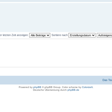
er letzten Zeit anzeigen:
Sortiere nach
Das Te
Powered by
phpBB
© phpBB Group. Color scheme by
ColorizeIt
.
Deutsche Übersetzung durch
phpBB.de