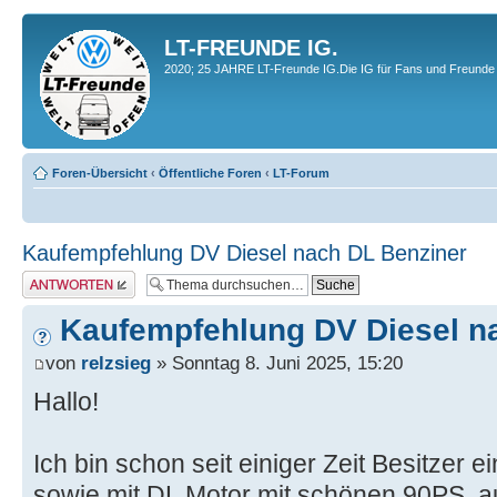
LT-FREUNDE IG.
2020; 25 JAHRE LT-Freunde IG.Die IG für Fans und Freunde 
Foren-Übersicht
‹
Öffentliche Foren
‹
LT-Forum
Kaufempfehlung DV Diesel nach DL Benziner
Antwort erstellen
Kaufempfehlung DV Diesel n
von
relzsieg
» Sonntag 8. Juni 2025, 15:20
Hallo!
Ich bin schon seit einiger Zeit Besitzer e
sowie mit DL Motor mit schönen 90PS, a