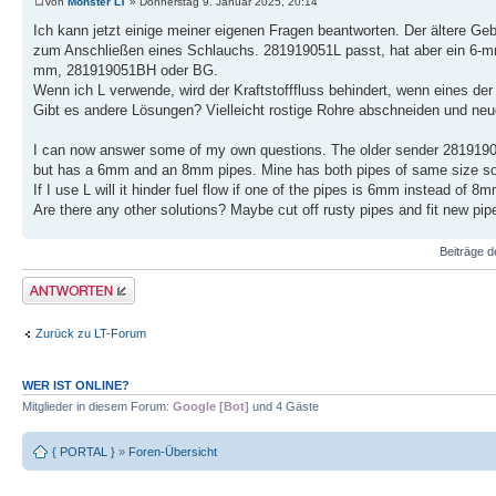
von
Monster LT
» Donnerstag 9. Januar 2025, 20:14
Ich kann jetzt einige meiner eigenen Fragen beantworten. Der ältere Ge
zum Anschließen eines Schlauchs. 281919051L passt, hat aber ein 6-mm-
mm, 281919051BH oder BG.
Wenn ich L verwende, wird der Kraftstofffluss behindert, wenn eines d
Gibt es andere Lösungen? Vielleicht rostige Rohre abschneiden und neu
I can now answer some of my own questions. The older sender 281919051B 
but has a 6mm and an 8mm pipes. Mine has both pipes of same size s
If I use L will it hinder fuel flow if one of the pipes is 6mm instead of 8
Are there any other solutions? Maybe cut off rusty pipes and fit new pip
Beiträge d
Antwort erstellen
Zurück zu LT-Forum
WER IST ONLINE?
Mitglieder in diesem Forum:
Google [Bot]
und 4 Gäste
{ PORTAL }
»
Foren-Übersicht