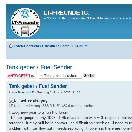
LT-FREUNDE IG.
2020; 25 JAHRE LT-Freunde IG.Die IG für Fans und Freunde 
Foren-Übersicht
‹
Öffentliche Foren
‹
LT-Forum
Tank geber / Fuel Sender
Antwort erstellen
Tank geber / Fuel Sender
von
Monster LT
» Sonntag 5. Januar 2025, 21:02
LT fuel sender.png (335.3 KiB) 4824-mal betrachtet
Happy new year to all on the forum!
The fuel gauge on my 1993 LT 45 chassis cab with ACL engine is not worki
attaches. It may still be in contact. It's difficult to check as I'll need
problem with fuel flow but it needs replacing. Problem is there are none 