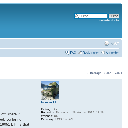
Erweiterte Suche
FAQ
Registrieren
Anmelden
2 Beiträge • Seite
1
von
1
Monster LT
Beiträge:
27
Registriert:
Donnerstag 29. August 2019, 18:39
 off where it
Wohnort:
UK
ded. So far no
Fahrzeug:
LT45 4x4 ACL
1919051 BH. Is that