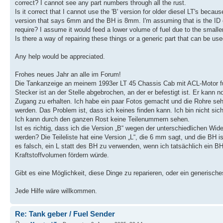
correct? I cannot see any part numbers through all the rust.
Is it correct that I cannot use the 'B' version for older diesel LT's becau
version that says 6mm and the BH is 8mm. I'm assuming that is the ID of 
require? I assume it would feed a lower volume of fuel due to the smalle
Is there a way of repairing these things or a generic part that can be us
Any help would be appreciated.
Frohes neues Jahr an alle im Forum!
Die Tankanzeige an meinem 1993er LT 45 Chassis Cab mit ACL-Motor funk
Stecker ist an der Stelle abgebrochen, an der er befestigt ist. Er kan
Zugang zu erhalten. Ich habe ein paar Fotos gemacht und die Rohre sehe
werden. Das Problem ist, dass ich keines finden kann. Ich bin nicht sich
Ich kann durch den ganzen Rost keine Teilenummern sehen.
Ist es richtig, dass ich die Version „B“ wegen der unterschiedlichen Wi
werden? Die Teileliste hat eine Version „L“, die 6 mm sagt, und die B
es falsch, ein L statt des BH zu verwenden, wenn ich tatsächlich ein 
Kraftstoffvolumen fördern würde.
Gibt es eine Möglichkeit, diese Dinge zu reparieren, oder ein generisc
Jede Hilfe wäre willkommen.
Re: Tank geber / Fuel Sender