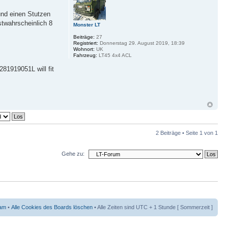
und einen Stutzen
stwahrscheinlich 8
Monster LT
Beiträge:
27
Registriert:
Donnerstag 29. August 2019, 18:39
Wohnort:
UK
Fahrzeug:
LT45 4x4 ACL
281919051L will fit
2 Beiträge • Seite
1
von
1
Gehe zu:
am
•
Alle Cookies des Boards löschen
• Alle Zeiten sind UTC + 1 Stunde [ Sommerzeit ]