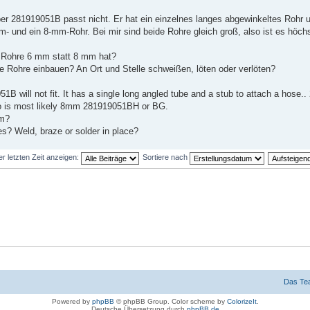
ber 281919051B passt nicht. Er hat ein einzelnes langes abgewinkeltes Rohr 
 und ein 8-mm-Rohr. Bei mir sind beide Rohre gleich groß, also ist es höch
er Rohre 6 mm statt 8 mm hat?
e Rohre einbauen? An Ort und Stelle schweißen, löten oder verlöten?
will not fit. It has a single long angled tube and a stub to attach a hose.. 
o is most likely 8mm 281919051BH or BG.
mm?
es? Weld, braze or solder in place?
er letzten Zeit anzeigen:
Sortiere nach
Das Te
Powered by
phpBB
© phpBB Group. Color scheme by
ColorizeIt
.
Deutsche Übersetzung durch
phpBB.de