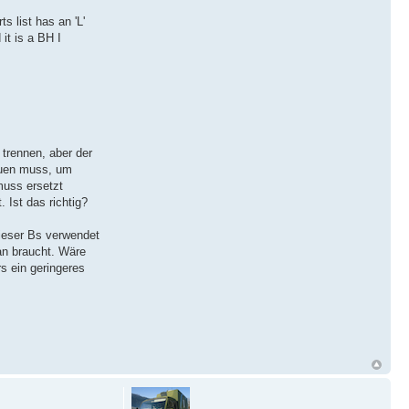
s list has an 'L'
it is a BH I
trennen, aber der
bauen muss, um
muss ersetzt
 Ist das richtig?
dieser Bs verwendet
an braucht. Wäre
s ein geringeres