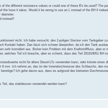
se of the different resistance values or could one of these B's be used? The part
the hose it takes. Would it be wrong to use an L instead of the BH if indeed 
r diameter.
ed instead?
tioniert nicht. Ich habe versucht, den 2-poligen Stecker vom Tankgeber zu 
n noch Kontakt haben. Das lässt sich schwer überprüfen, da ich den Tank aus
n sehr korrodiert aus. Bisher kein Problem mit dem Kraftstofffluss, aber er 
er, welches Teil ich brauche, aber es scheint, dass das Teil 281919051 BH ist.
derstandswerte nicht für ältere Diesel-LTs verwenden kann, oder könnte eines 
H ist 8 mm. Ich nehme an, das ist der Innendurchmesser des Schlauchs, den m
BH benötige? Ich gehe davon aus, dass es aufgrund des kleineren Durchmesser
hes Teil, das stattdessen verwendet werden kann?