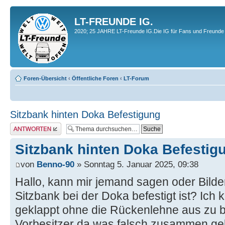
LT-FREUNDE IG.
2020; 25 JAHRE LT-Freunde IG.Die IG für Fans und Freunde 
Foren-Übersicht
‹
Öffentliche Foren
‹
LT-Forum
Sitzbank hinten Doka Befestigung
Antwort erstellen
Sitzbank hinten Doka Befestig
von
Benno-90
» Sonntag 5. Januar 2025, 09:38
Hallo, kann mir jemand sagen oder Bilde
Sitzbank bei der Doka befestigt ist? Ich 
geklappt ohne die Rückenlehne aus zu b
Vorbesitzer da was falsch zusammen ge