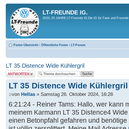
LT-FREUNDE IG.
2020; 25 JAHRE LT-Freunde IG.Die IG für Fans und Freunde 
Foren-Übersicht
‹
Öffentliche Foren
‹
LT-Forum
LT 35 Distence Wide Kühlergril
Antwort erstellen
LT 35 Distence Wide Kühlergril
von
Hellas
» Samstag 26. Oktober 2024, 16:28
6:21:24 - Reiner Tams: Hallo, wer kann mir
meinem Karmann LT 35 Distence4 Wide 
einen Betonpfahl gefahren und benötige e
ist völlig zersplittert. Meine Mail Adresse