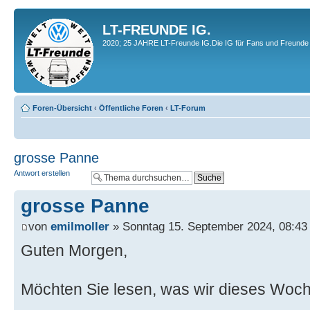
LT-FREUNDE IG.
2020; 25 JAHRE LT-Freunde IG.Die IG für Fans und Freunde 
Foren-Übersicht
‹
Öffentliche Foren
‹
LT-Forum
grosse Panne
Antwort erstellen
grosse Panne
von
emilmoller
» Sonntag 15. September 2024, 08:43
Guten Morgen,
Möchten Sie lesen, was wir dieses Woc