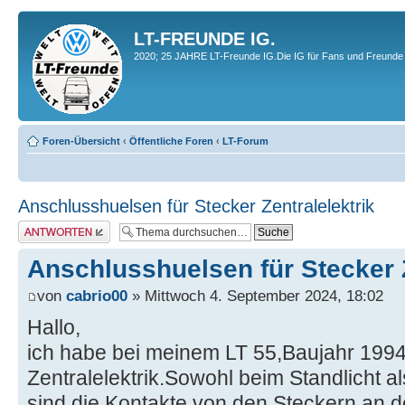
LT-FREUNDE IG.
2020; 25 JAHRE LT-Freunde IG.Die IG für Fans und Freunde 
Foren-Übersicht
‹
Öffentliche Foren
‹
LT-Forum
Anschlusshuelsen für Stecker Zentralelektrik
Antwort erstellen
Anschlusshuelsen für Stecker Z
von
cabrio00
» Mittwoch 4. September 2024, 18:02
Hallo,
ich habe bei meinem LT 55,Baujahr 1994
Zentralelektrik.Sowohl beim Standlicht a
sind die Kontakte von den Steckern an de