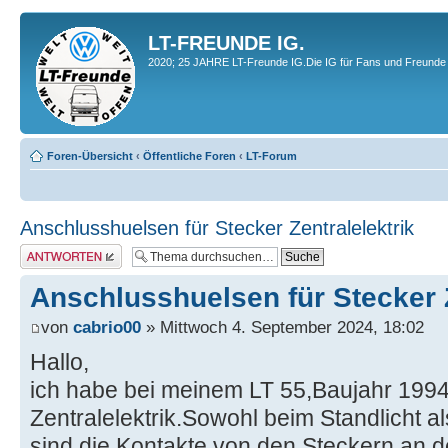
LT-FREUNDE IG.
2020; 25 JAHRE LT-Freunde IG.Die IG für Fans und Freunde 
Foren-Übersicht
‹
Öffentliche Foren
‹
LT-Forum
Anschlusshuelsen für Stecker Zentralelektrik
Antwort erstellen
Anschlusshuelsen für Stecker Z
von
cabrio00
» Mittwoch 4. September 2024, 18:02
Hallo,
ich habe bei meinem LT 55,Baujahr 1994
Zentralelektrik.Sowohl beim Standlicht a
sind die Kontakte von den Steckern an de