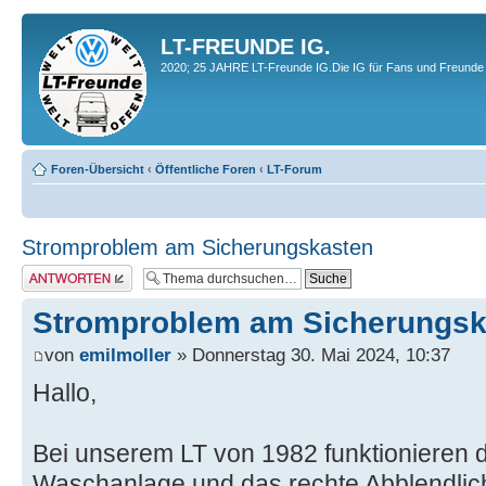
LT-FREUNDE IG.
2020; 25 JAHRE LT-Freunde IG.Die IG für Fans und Freunde 
Foren-Übersicht
‹
Öffentliche Foren
‹
LT-Forum
Stromproblem am Sicherungskasten
Antwort erstellen
Stromproblem am Sicherungsk
von
emilmoller
» Donnerstag 30. Mai 2024, 10:37
Hallo,
Bei unserem LT von 1982 funktionieren 
Waschanlage und das rechte Abblendli