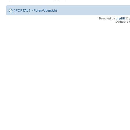
{ PORTAL }
»
Foren-Übersicht
Powered by
phpBB
© p
Deutsche 