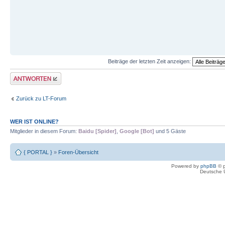
Beiträge der letzten Zeit anzeigen:
Antwort erstellen
Zurück zu LT-Forum
WER IST ONLINE?
Mitglieder in diesem Forum:
Baidu [Spider]
,
Google [Bot]
und 5 Gäste
{ PORTAL }
»
Foren-Übersicht
Powered by
phpBB
© p
Deutsche 