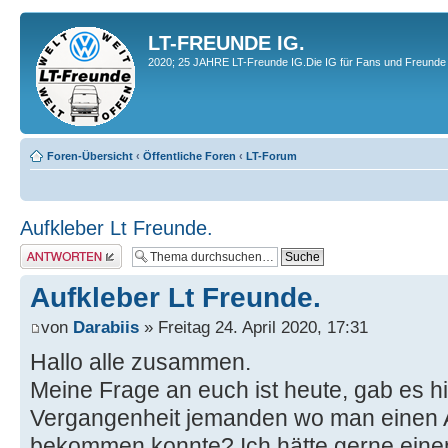
LT-FREUNDE IG.
2020; 25 JAHRE LT-Freunde IG.Die IG für Fans und Freunde 
Foren-Übersicht
‹
Öffentliche Foren
‹
LT-Forum
Aufkleber Lt Freunde.
Antwort erstellen
Aufkleber Lt Freunde.
von
Darabiis
» Freitag 24. April 2020, 17:31
Hallo alle zusammen.
Meine Frage an euch ist heute, gab es hie
Vergangenheit jemanden wo man einen A
bekommen konnte? Ich hätte gerne einen 