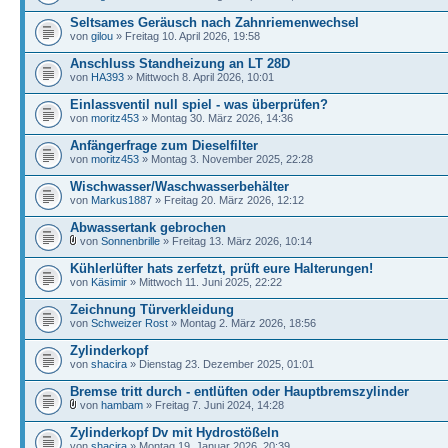
Seltsames Geräusch nach Zahnriemenwechsel
von
gilou
» Freitag 10. April 2026, 19:58
Anschluss Standheizung an LT 28D
von
HA393
» Mittwoch 8. April 2026, 10:01
Einlassventil null spiel - was überprüfen?
von
moritz453
» Montag 30. März 2026, 14:36
Anfängerfrage zum Dieselfilter
von
moritz453
» Montag 3. November 2025, 22:28
Wischwasser/Waschwasserbehälter
von
Markus1887
» Freitag 20. März 2026, 12:12
Abwassertank gebrochen
von
Sonnenbrille
» Freitag 13. März 2026, 10:14
Kühlerlüfter hats zerfetzt, prüft eure Halterungen!
von
Käsimir
» Mittwoch 11. Juni 2025, 22:22
Zeichnung Türverkleidung
von
Schweizer Rost
» Montag 2. März 2026, 18:56
Zylinderkopf
von
shacira
» Dienstag 23. Dezember 2025, 01:01
Bremse tritt durch - entlüften oder Hauptbremszylinder
von
hambam
» Freitag 7. Juni 2024, 14:28
Zylinderkopf Dv mit Hydrostößeln
von
shacira
» Montag 19. Januar 2026, 20:39