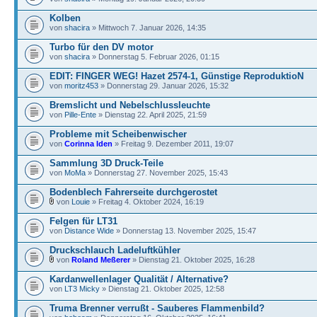
Kolben
von
shacira
» Mittwoch 7. Januar 2026, 14:35
Turbo für den DV motor
von
shacira
» Donnerstag 5. Februar 2026, 01:15
EDIT: FINGER WEG! Hazet 2574-1, Günstige ReproduktioN
von
moritz453
» Donnerstag 29. Januar 2026, 15:32
Bremslicht und Nebelschlussleuchte
von
Pille-Ente
» Dienstag 22. April 2025, 21:59
Probleme mit Scheibenwischer
von
Corinna Iden
» Freitag 9. Dezember 2011, 19:07
Sammlung 3D Druck-Teile
von
MoMa
» Donnerstag 27. November 2025, 15:43
Bodenblech Fahrerseite durchgerostet
von
Louie
» Freitag 4. Oktober 2024, 16:19
Felgen für LT31
von
Distance Wide
» Donnerstag 13. November 2025, 15:47
Druckschlauch Ladeluftkühler
von
Roland Meßerer
» Dienstag 21. Oktober 2025, 16:28
Kardanwellenlager Qualität / Alternative?
von
LT3 Micky
» Dienstag 21. Oktober 2025, 12:58
Truma Brenner verrußt - Sauberes Flammenbild?