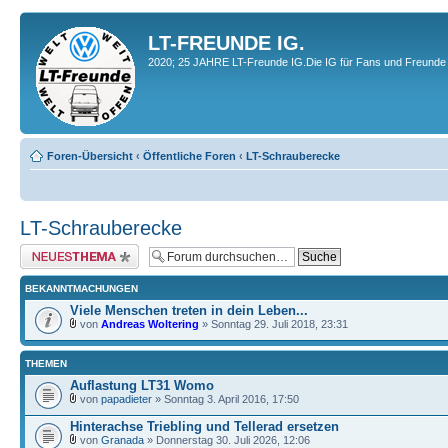
LT-FREUNDE IG.
2020; 25 JAHRE LT-Freunde IG.Die IG für Fans und Freunde 
Foren-Übersicht
‹
Öffentliche Foren
‹
LT-Schrauberecke
LT-Schrauberecke
Neues Thema erstellen
BEKANNTMACHUNGEN
Viele Menschen treten in dein Leben...
von
Andreas Woltering
» Sonntag 29. Juli 2018, 23:31
THEMEN
Auflastung LT31 Womo
von
papadieter
» Sonntag 3. April 2016, 17:50
Hinterachse Triebling und Tellerad ersetzen
von
Granada
» Donnerstag 30. Juli 2026, 12:06