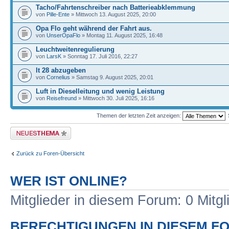
Tacho/Fahrtenschreiber nach Batterieabklemmung
von
Pille-Ente
» Mittwoch 13. August 2025, 20:00
Opa Flo geht während der Fahrt aus.
von
UnserOpaFlo
» Montag 11. August 2025, 16:48
Leuchtweitenregulierung
von
LarsK
» Sonntag 17. Juli 2016, 22:27
lt 28 abzugeben
von
Cornelius
» Samstag 9. August 2025, 20:01
Luft in Dieselleitung und wenig Leistung
von
Reisefreund
» Mittwoch 30. Juli 2025, 16:16
Themen der letzten Zeit anzeigen:
Neues Thema erstellen
Zurück zu Foren-Übersicht
WER IST ONLINE?
Mitglieder in diesem Forum: 0 Mitg
BERECHTIGUNGEN IN DIESEM F