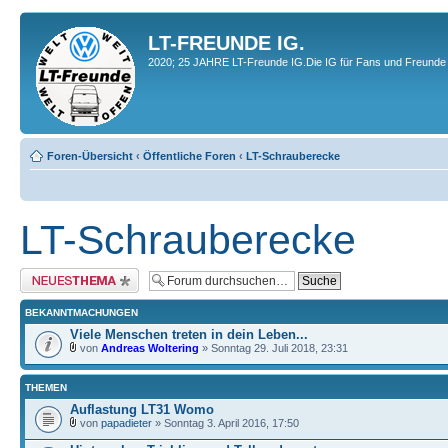
LT-FREUNDE IG.
2020; 25 JAHRE LT-Freunde IG.Die IG für Fans und Freunde 
Foren-Übersicht
‹
Öffentliche Foren
‹
LT-Schrauberecke
LT-Schrauberecke
Neues Thema erstellen
BEKANNTMACHUNGEN
Viele Menschen treten in dein Leben...
von
Andreas Woltering
» Sonntag 29. Juli 2018, 23:31
THEMEN
Auflastung LT31 Womo
von
papadieter
» Sonntag 3. April 2016, 17:50