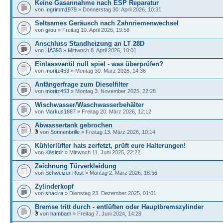
Keine Gasannahme nach ESP Reparatur
von
Ingrimm1979
» Donnerstag 30. April 2026, 10:31
Seltsames Geräusch nach Zahnriemenwechsel
von
gilou
» Freitag 10. April 2026, 19:58
Anschluss Standheizung an LT 28D
von
HA393
» Mittwoch 8. April 2026, 10:01
Einlassventil null spiel - was überprüfen?
von
moritz453
» Montag 30. März 2026, 14:36
Anfängerfrage zum Dieselfilter
von
moritz453
» Montag 3. November 2025, 22:28
Wischwasser/Waschwasserbehälter
von
Markus1887
» Freitag 20. März 2026, 12:12
Abwassertank gebrochen
von
Sonnenbrille
» Freitag 13. März 2026, 10:14
Kühlerlüfter hats zerfetzt, prüft eure Halterungen!
von
Käsimir
» Mittwoch 11. Juni 2025, 22:22
Zeichnung Türverkleidung
von
Schweizer Rost
» Montag 2. März 2026, 18:56
Zylinderkopf
von
shacira
» Dienstag 23. Dezember 2025, 01:01
Bremse tritt durch - entlüften oder Hauptbremszylinder
von
hambam
» Freitag 7. Juni 2024, 14:28