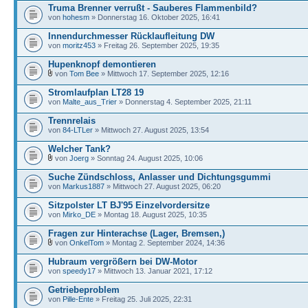
Truma Brenner verrußt - Sauberes Flammenbild?
von
hohesm
» Donnerstag 16. Oktober 2025, 16:41
Innendurchmesser Rücklaufleitung DW
von
moritz453
» Freitag 26. September 2025, 19:35
Hupenknopf demontieren
von
Tom Bee
» Mittwoch 17. September 2025, 12:16
Stromlaufplan LT28 19
von
Malte_aus_Trier
» Donnerstag 4. September 2025, 21:11
Trennrelais
von
84-LTLer
» Mittwoch 27. August 2025, 13:54
Welcher Tank?
von
Joerg
» Sonntag 24. August 2025, 10:06
Suche Zündschloss, Anlasser und Dichtungsgummi
von
Markus1887
» Mittwoch 27. August 2025, 06:20
Sitzpolster LT BJ'95 Einzelvordersitze
von
Mirko_DE
» Montag 18. August 2025, 10:35
Fragen zur Hinterachse (Lager, Bremsen,)
von
OnkelTom
» Montag 2. September 2024, 14:36
Hubraum vergrößern bei DW-Motor
von
speedy17
» Mittwoch 13. Januar 2021, 17:12
Getriebeproblem
von
Pille-Ente
» Freitag 25. Juli 2025, 22:31