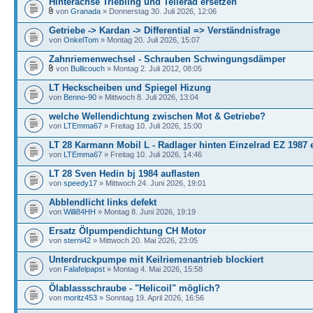
Hinterachse Triebling und Tellerad ersetzen
von
Granada
» Donnerstag 30. Juli 2026, 12:06
Getriebe -> Kardan -> Differential => Verständnisfrage
von
OnkelTom
» Montag 20. Juli 2026, 15:07
Zahnriemenwechsel - Schrauben Schwingungsdämper
von
Bullicouch
» Montag 2. Juli 2012, 08:05
LT Heckscheiben und Spiegel Hizung
von
Benno-90
» Mittwoch 8. Juli 2026, 13:04
welche Wellendichtung zwischen Mot & Getriebe?
von
LTEmma67
» Freitag 10. Juli 2026, 15:00
LT 28 Karmann Mobil L - Radlager hinten Einzelrad EZ 1987 
von
LTEmma67
» Freitag 10. Juli 2026, 14:46
LT 28 Sven Hedin bj 1984 auflasten
von
speedy17
» Mittwoch 24. Juni 2026, 19:01
Abblendlicht links defekt
von
Willi84HH
» Montag 8. Juni 2026, 19:19
Ersatz Ölpumpendichtung CH Motor
von
sterni42
» Mittwoch 20. Mai 2026, 23:05
Unterdruckpumpe mit Keilriemenantrieb blockiert
von
Falafelpapst
» Montag 4. Mai 2026, 15:58
Ölablassschraube - "Helicoil" möglich?
von
moritz453
» Sonntag 19. April 2026, 16:56