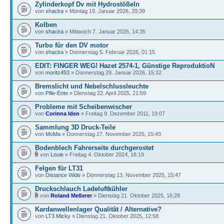
Zylinderkopf Dv mit Hydrostößeln
von
shacira
» Montag 19. Januar 2026, 20:39
Kolben
von
shacira
» Mittwoch 7. Januar 2026, 14:35
Turbo für den DV motor
von
shacira
» Donnerstag 5. Februar 2026, 01:15
EDIT: FINGER WEG! Hazet 2574-1, Günstige ReproduktioN
von
moritz453
» Donnerstag 29. Januar 2026, 15:32
Bremslicht und Nebelschlussleuchte
von
Pille-Ente
» Dienstag 22. April 2025, 21:59
Probleme mit Scheibenwischer
von
Corinna Iden
» Freitag 9. Dezember 2011, 19:07
Sammlung 3D Druck-Teile
von
MoMa
» Donnerstag 27. November 2025, 15:43
Bodenblech Fahrerseite durchgerostet
von
Louie
» Freitag 4. Oktober 2024, 16:19
Felgen für LT31
von
Distance Wide
» Donnerstag 13. November 2025, 15:47
Druckschlauch Ladeluftkühler
von
Roland Meßerer
» Dienstag 21. Oktober 2025, 16:28
Kardanwellenlager Qualität / Alternative?
von
LT3 Micky
» Dienstag 21. Oktober 2025, 12:58