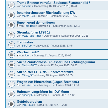
Truma Brenner verrußt - Sauberes Flammenbild?
von
hohesm
» Donnerstag 16. Oktober 2025, 16:41
Innendurchmesser Rücklaufleitung DW
von
moritz453
» Freitag 26. September 2025, 19:35
Hupenknopf demontieren
von
Tom Bee
» Mittwoch 17. September 2025, 12:16
Stromlaufplan LT28 19
von
Malte_aus_Trier
» Donnerstag 4. September 2025, 21:11
Trennrelais
von
84-LTLer
» Mittwoch 27. August 2025, 13:54
Welcher Tank?
von
Joerg
» Sonntag 24. August 2025, 10:06
Suche Zündschloss, Anlasser und Dichtungsgummi
von
Markus1887
» Mittwoch 27. August 2025, 06:20
Sitzpolster LT BJ'95 Einzelvordersitze
von
Mirko_DE
» Montag 18. August 2025, 10:35
Fragen zur Hinterachse (Lager, Bremsen,)
von
OnkelTom
» Montag 2. September 2024, 14:36
Hubraum vergrößern bei DW-Motor
von
speedy17
» Mittwoch 13. Januar 2021, 17:12
Getriebeproblem
von
Pille-Ente
» Freitag 25. Juli 2025, 22:31