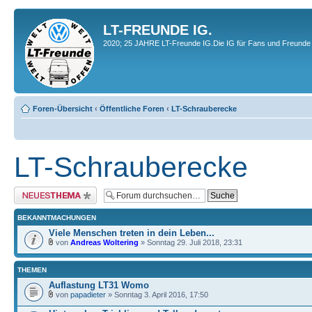
LT-FREUNDE IG.
2020; 25 JAHRE LT-Freunde IG.Die IG für Fans und Freunde 
Foren-Übersicht
‹
Öffentliche Foren
‹
LT-Schrauberecke
LT-Schrauberecke
Neues Thema erstellen
BEKANNTMACHUNGEN
Viele Menschen treten in dein Leben...
von
Andreas Woltering
» Sonntag 29. Juli 2018, 23:31
THEMEN
Auflastung LT31 Womo
von
papadieter
» Sonntag 3. April 2016, 17:50