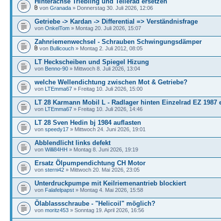
Hinterachse Triebling und Tellerad ersetzen
von
Granada
» Donnerstag 30. Juli 2026, 12:06
Getriebe -> Kardan -> Differential => Verständnisfrage
von
OnkelTom
» Montag 20. Juli 2026, 15:07
Zahnriemenwechsel - Schrauben Schwingungsdämper
von
Bullicouch
» Montag 2. Juli 2012, 08:05
LT Heckscheiben und Spiegel Hizung
von
Benno-90
» Mittwoch 8. Juli 2026, 13:04
welche Wellendichtung zwischen Mot & Getriebe?
von
LTEmma67
» Freitag 10. Juli 2026, 15:00
LT 28 Karmann Mobil L - Radlager hinten Einzelrad EZ 1987 
von
LTEmma67
» Freitag 10. Juli 2026, 14:46
LT 28 Sven Hedin bj 1984 auflasten
von
speedy17
» Mittwoch 24. Juni 2026, 19:01
Abblendlicht links defekt
von
Willi84HH
» Montag 8. Juni 2026, 19:19
Ersatz Ölpumpendichtung CH Motor
von
sterni42
» Mittwoch 20. Mai 2026, 23:05
Unterdruckpumpe mit Keilriemenantrieb blockiert
von
Falafelpapst
» Montag 4. Mai 2026, 15:58
Ölablassschraube - "Helicoil" möglich?
von
moritz453
» Sonntag 19. April 2026, 16:56