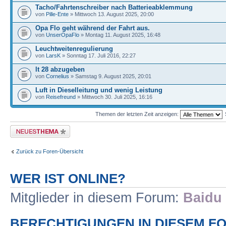
Tacho/Fahrtenschreiber nach Batterieabklemmung
von
Pille-Ente
» Mittwoch 13. August 2025, 20:00
Opa Flo geht während der Fahrt aus.
von
UnserOpaFlo
» Montag 11. August 2025, 16:48
Leuchtweitenregulierung
von
LarsK
» Sonntag 17. Juli 2016, 22:27
lt 28 abzugeben
von
Cornelius
» Samstag 9. August 2025, 20:01
Luft in Dieselleitung und wenig Leistung
von
Reisefreund
» Mittwoch 30. Juli 2025, 16:16
Themen der letzten Zeit anzeigen:
Neues Thema erstellen
Zurück zu Foren-Übersicht
WER IST ONLINE?
Mitglieder in diesem Forum:
Baidu 
BERECHTIGUNGEN IN DIESEM F