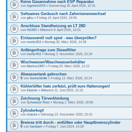
Keine Gasannahme nach ESP Reparatur
von
Ingrimm1979
» Donnerstag 30. April 2026, 10:31
Seltsames Geräusch nach Zahnriemenwechsel
von
gilou
» Freitag 10. April 2026, 19:58
Anschluss Standheizung an LT 28D
von
HA393
» Mittwoch 8. April 2026, 10:01
Einlassventil null spiel - was überprüfen?
von
moritz453
» Montag 30. März 2026, 14:36
Anfängerfrage zum Dieselfilter
von
moritz453
» Montag 3. November 2025, 22:28
Wischwasser/Waschwasserbehälter
von
Markus1887
» Freitag 20. März 2026, 12:12
Abwassertank gebrochen
von
Sonnenbrille
» Freitag 13. März 2026, 10:14
Kühlerlüfter hats zerfetzt, prüft eure Halterungen!
von
Käsimir
» Mittwoch 11. Juni 2025, 22:22
Zeichnung Türverkleidung
von
Schweizer Rost
» Montag 2. März 2026, 18:56
Zylinderkopf
von
shacira
» Dienstag 23. Dezember 2025, 01:01
Bremse tritt durch - entlüften oder Hauptbremszylinder
von
hambam
» Freitag 7. Juni 2024, 14:28