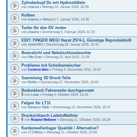
Zylinderkopf Dv mit Hydrostößeln
von
shacira
» Montag 19. Januar 2026, 20:39
Kolben
von
shacira
» Mittwoch 7. Januar 2026, 14:35
Turbo für den DV motor
von
shacira
» Donnerstag 5. Februar 2026, 01:15
EDIT: FINGER WEG! Hazet 2574-1, Günstige ReproduktioN
von
moritz453
» Donnerstag 29. Januar 2026, 15:32
Bremslicht und Nebelschlussleuchte
von
Pille-Ente
» Dienstag 22. April 2025, 21:59
Probleme mit Scheibenwischer
von
Corinna Iden
» Freitag 9. Dezember 2011, 19:07
Sammlung 3D Druck-Teile
von
MoMa
» Donnerstag 27. November 2025, 15:43
Bodenblech Fahrerseite durchgerostet
von
Louie
» Freitag 4. Oktober 2024, 16:19
Felgen für LT31
von
Distance Wide
» Donnerstag 13. November 2025, 15:47
Druckschlauch Ladeluftkühler
von
Roland Meßerer
» Dienstag 21. Oktober 2025, 16:28
Kardanwellenlager Qualität / Alternative?
von
LT3 Micky
» Dienstag 21. Oktober 2025, 12:58