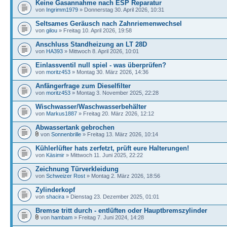
Keine Gasannahme nach ESP Reparatur
von
Ingrimm1979
» Donnerstag 30. April 2026, 10:31
Seltsames Geräusch nach Zahnriemenwechsel
von
gilou
» Freitag 10. April 2026, 19:58
Anschluss Standheizung an LT 28D
von
HA393
» Mittwoch 8. April 2026, 10:01
Einlassventil null spiel - was überprüfen?
von
moritz453
» Montag 30. März 2026, 14:36
Anfängerfrage zum Dieselfilter
von
moritz453
» Montag 3. November 2025, 22:28
Wischwasser/Waschwasserbehälter
von
Markus1887
» Freitag 20. März 2026, 12:12
Abwassertank gebrochen
von
Sonnenbrille
» Freitag 13. März 2026, 10:14
Kühlerlüfter hats zerfetzt, prüft eure Halterungen!
von
Käsimir
» Mittwoch 11. Juni 2025, 22:22
Zeichnung Türverkleidung
von
Schweizer Rost
» Montag 2. März 2026, 18:56
Zylinderkopf
von
shacira
» Dienstag 23. Dezember 2025, 01:01
Bremse tritt durch - entlüften oder Hauptbremszylinder
von
hambam
» Freitag 7. Juni 2024, 14:28