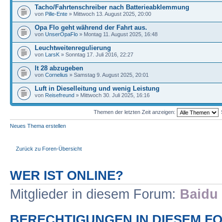
Tacho/Fahrtenschreiber nach Batterieabklemmung
von
Pille-Ente
» Mittwoch 13. August 2025, 20:00
Opa Flo geht während der Fahrt aus.
von
UnserOpaFlo
» Montag 11. August 2025, 16:48
Leuchtweitenregulierung
von
LarsK
» Sonntag 17. Juli 2016, 22:27
lt 28 abzugeben
von
Cornelius
» Samstag 9. August 2025, 20:01
Luft in Dieselleitung und wenig Leistung
von
Reisefreund
» Mittwoch 30. Juli 2025, 16:16
Themen der letzten Zeit anzeigen:
Neues Thema erstellen
Zurück zu Foren-Übersicht
WER IST ONLINE?
Mitglieder in diesem Forum:
Baidu 
BERECHTIGUNGEN IN DIESEM F