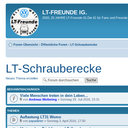
LT-FREUNDE IG.
2020; 25 JAHRE LT-Freunde IG.Die IG für Fans und Freunde 
Foren-Übersicht
‹
Öffentliche Foren
‹
LT-Schrauberecke
LT-Schrauberecke
Neues Thema erstellen
BEKANNTMACHUNGEN
Viele Menschen treten in dein Leben...
von
Andreas Woltering
» Sonntag 29. Juli 2018, 23:31
THEMEN
Auflastung LT31 Womo
von
papadieter
» Sonntag 3. April 2016, 17:50