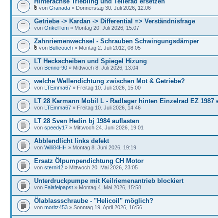
Hinterachse Triebling und Tellerad ersetzen
von
Granada
» Donnerstag 30. Juli 2026, 12:06
Getriebe -> Kardan -> Differential => Verständnisfrage
von
OnkelTom
» Montag 20. Juli 2026, 15:07
Zahnriemenwechsel - Schrauben Schwingungsdämper
von
Bullicouch
» Montag 2. Juli 2012, 08:05
LT Heckscheiben und Spiegel Hizung
von
Benno-90
» Mittwoch 8. Juli 2026, 13:04
welche Wellendichtung zwischen Mot & Getriebe?
von
LTEmma67
» Freitag 10. Juli 2026, 15:00
LT 28 Karmann Mobil L - Radlager hinten Einzelrad EZ 1987 
von
LTEmma67
» Freitag 10. Juli 2026, 14:46
LT 28 Sven Hedin bj 1984 auflasten
von
speedy17
» Mittwoch 24. Juni 2026, 19:01
Abblendlicht links defekt
von
Willi84HH
» Montag 8. Juni 2026, 19:19
Ersatz Ölpumpendichtung CH Motor
von
sterni42
» Mittwoch 20. Mai 2026, 23:05
Unterdruckpumpe mit Keilriemenantrieb blockiert
von
Falafelpapst
» Montag 4. Mai 2026, 15:58
Ölablassschraube - "Helicoil" möglich?
von
moritz453
» Sonntag 19. April 2026, 16:56