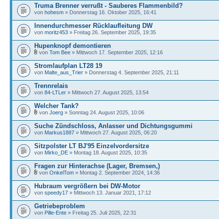
Truma Brenner verrußt - Sauberes Flammenbild?
von
hohesm
» Donnerstag 16. Oktober 2025, 16:41
Innendurchmesser Rücklaufleitung DW
von
moritz453
» Freitag 26. September 2025, 19:35
Hupenknopf demontieren
von
Tom Bee
» Mittwoch 17. September 2025, 12:16
Stromlaufplan LT28 19
von
Malte_aus_Trier
» Donnerstag 4. September 2025, 21:11
Trennrelais
von
84-LTLer
» Mittwoch 27. August 2025, 13:54
Welcher Tank?
von
Joerg
» Sonntag 24. August 2025, 10:06
Suche Zündschloss, Anlasser und Dichtungsgummi
von
Markus1887
» Mittwoch 27. August 2025, 06:20
Sitzpolster LT BJ'95 Einzelvordersitze
von
Mirko_DE
» Montag 18. August 2025, 10:35
Fragen zur Hinterachse (Lager, Bremsen,)
von
OnkelTom
» Montag 2. September 2024, 14:36
Hubraum vergrößern bei DW-Motor
von
speedy17
» Mittwoch 13. Januar 2021, 17:12
Getriebeproblem
von
Pille-Ente
» Freitag 25. Juli 2025, 22:31