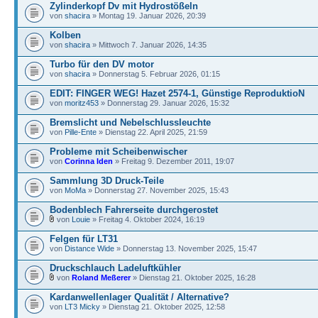
Zylinderkopf Dv mit Hydrostößeln
von
shacira
» Montag 19. Januar 2026, 20:39
Kolben
von
shacira
» Mittwoch 7. Januar 2026, 14:35
Turbo für den DV motor
von
shacira
» Donnerstag 5. Februar 2026, 01:15
EDIT: FINGER WEG! Hazet 2574-1, Günstige ReproduktioN
von
moritz453
» Donnerstag 29. Januar 2026, 15:32
Bremslicht und Nebelschlussleuchte
von
Pille-Ente
» Dienstag 22. April 2025, 21:59
Probleme mit Scheibenwischer
von
Corinna Iden
» Freitag 9. Dezember 2011, 19:07
Sammlung 3D Druck-Teile
von
MoMa
» Donnerstag 27. November 2025, 15:43
Bodenblech Fahrerseite durchgerostet
von
Louie
» Freitag 4. Oktober 2024, 16:19
Felgen für LT31
von
Distance Wide
» Donnerstag 13. November 2025, 15:47
Druckschlauch Ladeluftkühler
von
Roland Meßerer
» Dienstag 21. Oktober 2025, 16:28
Kardanwellenlager Qualität / Alternative?
von
LT3 Micky
» Dienstag 21. Oktober 2025, 12:58