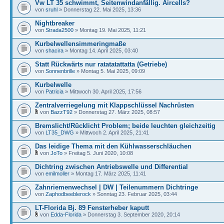
Vw LT 35 schwimmt, Seitenwindanfällig. Aircells?
von
sruhl
» Donnerstag 22. Mai 2025, 13:36
Nightbreaker
von
Strada2500
» Montag 19. Mai 2025, 11:21
Kurbelwellensimmeringmaße
von
shacira
» Montag 14. April 2025, 03:40
Statt Rückwärts nur ratatatattatta (Getriebe)
von
Sonnenbrille
» Montag 5. Mai 2025, 09:09
Kurbelwelle
von
Patricia
» Mittwoch 30. April 2025, 17:56
Zentralverriegelung mit Klappschlüssel Nachrüsten
von
BazzT92
» Donnerstag 27. März 2025, 08:57
Bremslicht/Rücklicht Problem; beide leuchten gleichzeitig
von
LT35_DWG
» Mittwoch 2. April 2025, 21:41
Das leidige Thema mit den Kühlwasserschläuchen
von
JoTo
» Freitag 5. Juni 2020, 10:08
Dichtring zwischen Antriebswelle und Differential
von
emilmoller
» Montag 17. März 2025, 11:41
Zahnriemenwechsel | DW | Teilenummern Dichtringe
von
Zaphodbeeblerock
» Sonntag 23. Februar 2025, 03:44
LT-Florida Bj. 89 Fensterheber kaputt
von
Edda-Florida
» Donnerstag 3. September 2020, 20:14