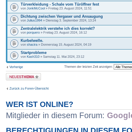
Türverkleidung - Schale vom Türöffner fest
von
JonkMcCool
» Freitag 23. August 2024, 11:51
Dichtung zwischen Vergaser und Ansaugung
von
Julius1994
» Dienstag 3. September 2024, 13:24
Zentralelektrik verstehe ich dies korrekt?
von
porquero
» Freitag 23. August 2024, 16:12
Kurbelwelle.
von
shacira
» Donnerstag 15. August 2024, 04:19
Startprobleme
von
Kash310
» Samstag 11. Mai 2024, 23:12
Themen der letzten Zeit anzeigen:
Vorherige
Neues Thema erstellen
Zurück zu Foren-Übersicht
WER IST ONLINE?
Mitglieder in diesem Forum:
Google
BERECHTIGUNGEN IN DIESEM F