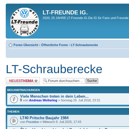
LT-FREUNDE IG.
2020; 25 JAHRE LT-Freunde IG.Die IG für Fans und Freunde 
Foren-Übersicht
‹
Öffentliche Foren
‹
LT-Schrauberecke
LT-Schrauberecke
Neues Thema erstellen
BEKANNTMACHUNGEN
Viele Menschen treten in dein Leben...
von
Andreas Woltering
» Sonntag 29. Juli 2018, 23:31
THEMEN
LT40 Pritsche Baujahr 1984
von
Poseidon
» Mittwoch 9. Juli 2025, 17:43