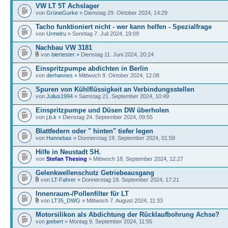
VW LT 5T Achslager
von
GrüneGurke
» Dienstag 29. Oktober 2024, 14:29
Tacho funktioniert nicht - wer kann helfen - Spezialfrage
von
Urmelru
» Sonntag 7. Juli 2024, 19:09
Nachbau VW 3181
von
biertester
» Dienstag 11. Juni 2024, 20:24
Einspritzpumpe abdichten in Berlin
von
derhannes
» Mittwoch 9. Oktober 2024, 12:08
Spuren von Kühlflüssigkeit an Verbindungsstellen
von
Julius1994
» Samstag 21. September 2024, 10:49
Einspritzpumpe und Düsen DW überholen
von
j.b.k
» Dienstag 24. September 2024, 09:55
Blattfedern oder " hinten" tiefer legen
von
Hannebax
» Donnerstag 19. September 2024, 01:59
Hilfe in Neustadt SH.
von
Stefan Thesing
» Mittwoch 18. September 2024, 12:27
Gelenkwellenschutz Getriebeausgang
von
LT-Fahrer
» Donnerstag 19. September 2024, 17:21
Innenraum-/Pollenfilter für LT
von
LT35_DWG
» Mittwoch 7. August 2024, 11:33
Motorsilikon als Abdichtung der Rücklaufbohrung Achse?
von
jpebert
» Montag 9. September 2024, 11:55