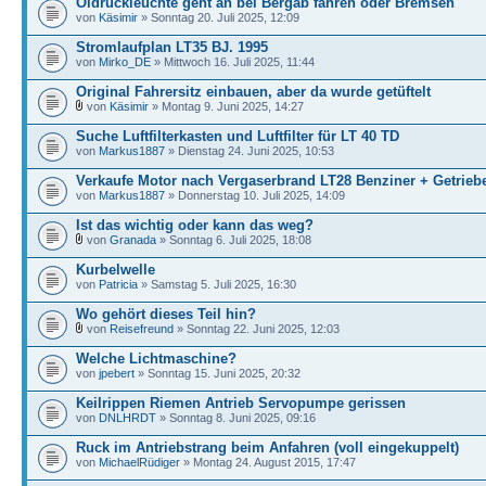
Öldruckleuchte geht an bei Bergab fahren oder Bremsen
von
Käsimir
» Sonntag 20. Juli 2025, 12:09
Stromlaufplan LT35 BJ. 1995
von
Mirko_DE
» Mittwoch 16. Juli 2025, 11:44
Original Fahrersitz einbauen, aber da wurde getüftelt
von
Käsimir
» Montag 9. Juni 2025, 14:27
Suche Luftfilterkasten und Luftfilter für LT 40 TD
von
Markus1887
» Dienstag 24. Juni 2025, 10:53
Verkaufe Motor nach Vergaserbrand LT28 Benziner + Getrieb
von
Markus1887
» Donnerstag 10. Juli 2025, 14:09
Ist das wichtig oder kann das weg?
von
Granada
» Sonntag 6. Juli 2025, 18:08
Kurbelwelle
von
Patricia
» Samstag 5. Juli 2025, 16:30
Wo gehört dieses Teil hin?
von
Reisefreund
» Sonntag 22. Juni 2025, 12:03
Welche Lichtmaschine?
von
jpebert
» Sonntag 15. Juni 2025, 20:32
Keilrippen Riemen Antrieb Servopumpe gerissen
von
DNLHRDT
» Sonntag 8. Juni 2025, 09:16
Ruck im Antriebstrang beim Anfahren (voll eingekuppelt)
von
MichaelRüdiger
» Montag 24. August 2015, 17:47