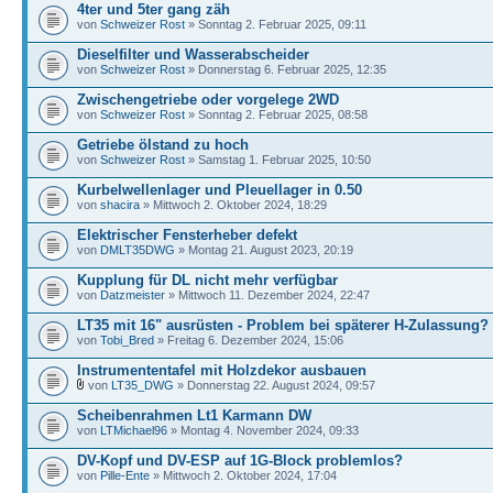
4ter und 5ter gang zäh
von
Schweizer Rost
» Sonntag 2. Februar 2025, 09:11
Dieselfilter und Wasserabscheider
von
Schweizer Rost
» Donnerstag 6. Februar 2025, 12:35
Zwischengetriebe oder vorgelege 2WD
von
Schweizer Rost
» Sonntag 2. Februar 2025, 08:58
Getriebe ölstand zu hoch
von
Schweizer Rost
» Samstag 1. Februar 2025, 10:50
Kurbelwellenlager und Pleuellager in 0.50
von
shacira
» Mittwoch 2. Oktober 2024, 18:29
Elektrischer Fensterheber defekt
von
DMLT35DWG
» Montag 21. August 2023, 20:19
Kupplung für DL nicht mehr verfügbar
von
Datzmeister
» Mittwoch 11. Dezember 2024, 22:47
LT35 mit 16" ausrüsten - Problem bei späterer H-Zulassung?
von
Tobi_Bred
» Freitag 6. Dezember 2024, 15:06
Instrumententafel mit Holzdekor ausbauen
von
LT35_DWG
» Donnerstag 22. August 2024, 09:57
Scheibenrahmen Lt1 Karmann DW
von
LTMichael96
» Montag 4. November 2024, 09:33
DV-Kopf und DV-ESP auf 1G-Block problemlos?
von
Pille-Ente
» Mittwoch 2. Oktober 2024, 17:04