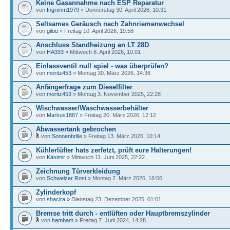
Keine Gasannahme nach ESP Reparatur
von
Ingrimm1979
» Donnerstag 30. April 2026, 10:31
Seltsames Geräusch nach Zahnriemenwechsel
von
gilou
» Freitag 10. April 2026, 19:58
Anschluss Standheizung an LT 28D
von
HA393
» Mittwoch 8. April 2026, 10:01
Einlassventil null spiel - was überprüfen?
von
moritz453
» Montag 30. März 2026, 14:36
Anfängerfrage zum Dieselfilter
von
moritz453
» Montag 3. November 2025, 22:28
Wischwasser/Waschwasserbehälter
von
Markus1887
» Freitag 20. März 2026, 12:12
Abwassertank gebrochen
von
Sonnenbrille
» Freitag 13. März 2026, 10:14
Kühlerlüfter hats zerfetzt, prüft eure Halterungen!
von
Käsimir
» Mittwoch 11. Juni 2025, 22:22
Zeichnung Türverkleidung
von
Schweizer Rost
» Montag 2. März 2026, 18:56
Zylinderkopf
von
shacira
» Dienstag 23. Dezember 2025, 01:01
Bremse tritt durch - entlüften oder Hauptbremszylinder
von
hambam
» Freitag 7. Juni 2024, 14:28