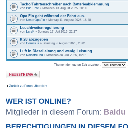
Tacho/Fahrtenschreiber nach Batterieabklemmung
von
Pille-Ente
» Mittwoch 13. August 2025, 20:00
Opa Flo geht während der Fahrt aus.
von
UnserOpaFlo
» Montag 11. August 2025, 16:48
Leuchtweitenregulierung
von
LarsK
» Sonntag 17. Juli 2016, 22:27
lt 28 abzugeben
von
Cornelius
» Samstag 9. August 2025, 20:01
Luft in Dieselleitung und wenig Leistung
von
Reisefreund
» Mittwoch 30. Juli 2025, 16:16
Themen der letzten Zeit anzeigen:
Neues Thema erstellen
Zurück zu Foren-Übersicht
WER IST ONLINE?
Mitglieder in diesem Forum:
Baidu 
BERECHTIGUNGEN IN DIESEM F