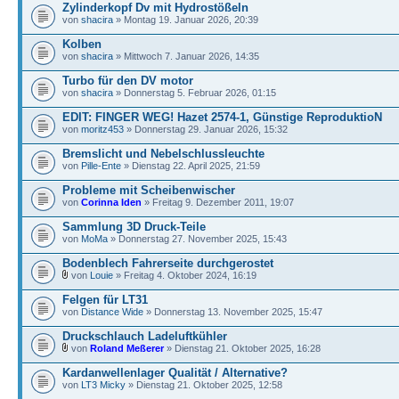
Zylinderkopf Dv mit Hydrostößeln
von
shacira
» Montag 19. Januar 2026, 20:39
Kolben
von
shacira
» Mittwoch 7. Januar 2026, 14:35
Turbo für den DV motor
von
shacira
» Donnerstag 5. Februar 2026, 01:15
EDIT: FINGER WEG! Hazet 2574-1, Günstige ReproduktioN
von
moritz453
» Donnerstag 29. Januar 2026, 15:32
Bremslicht und Nebelschlussleuchte
von
Pille-Ente
» Dienstag 22. April 2025, 21:59
Probleme mit Scheibenwischer
von
Corinna Iden
» Freitag 9. Dezember 2011, 19:07
Sammlung 3D Druck-Teile
von
MoMa
» Donnerstag 27. November 2025, 15:43
Bodenblech Fahrerseite durchgerostet
von
Louie
» Freitag 4. Oktober 2024, 16:19
Felgen für LT31
von
Distance Wide
» Donnerstag 13. November 2025, 15:47
Druckschlauch Ladeluftkühler
von
Roland Meßerer
» Dienstag 21. Oktober 2025, 16:28
Kardanwellenlager Qualität / Alternative?
von
LT3 Micky
» Dienstag 21. Oktober 2025, 12:58