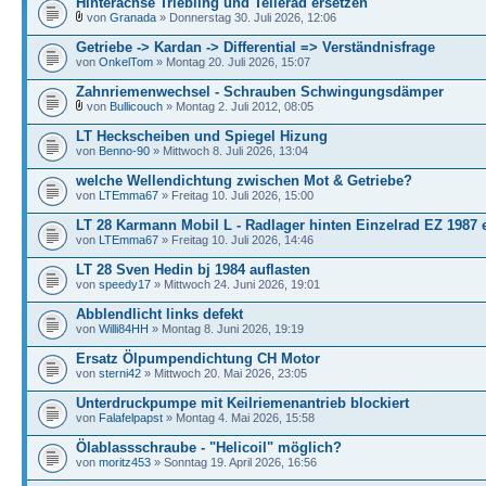
Hinterachse Triebling und Tellerad ersetzen
von
Granada
» Donnerstag 30. Juli 2026, 12:06
Getriebe -> Kardan -> Differential => Verständnisfrage
von
OnkelTom
» Montag 20. Juli 2026, 15:07
Zahnriemenwechsel - Schrauben Schwingungsdämper
von
Bullicouch
» Montag 2. Juli 2012, 08:05
LT Heckscheiben und Spiegel Hizung
von
Benno-90
» Mittwoch 8. Juli 2026, 13:04
welche Wellendichtung zwischen Mot & Getriebe?
von
LTEmma67
» Freitag 10. Juli 2026, 15:00
LT 28 Karmann Mobil L - Radlager hinten Einzelrad EZ 1987 
von
LTEmma67
» Freitag 10. Juli 2026, 14:46
LT 28 Sven Hedin bj 1984 auflasten
von
speedy17
» Mittwoch 24. Juni 2026, 19:01
Abblendlicht links defekt
von
Willi84HH
» Montag 8. Juni 2026, 19:19
Ersatz Ölpumpendichtung CH Motor
von
sterni42
» Mittwoch 20. Mai 2026, 23:05
Unterdruckpumpe mit Keilriemenantrieb blockiert
von
Falafelpapst
» Montag 4. Mai 2026, 15:58
Ölablassschraube - "Helicoil" möglich?
von
moritz453
» Sonntag 19. April 2026, 16:56