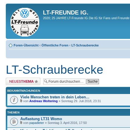
LT-FREUNDE IG.
2020; 25 JAHRE LT-Freunde IG.Die IG für Fans und Freunde 
Foren-Übersicht
‹
Öffentliche Foren
‹
LT-Schrauberecke
LT-Schrauberecke
Neues Thema erstellen
BEKANNTMACHUNGEN
Viele Menschen treten in dein Leben...
von
Andreas Woltering
» Sonntag 29. Juli 2018, 23:31
THEMEN
Auflastung LT31 Womo
von
papadieter
» Sonntag 3. April 2016, 17:50