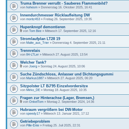
Truma Brenner verrußt - Sauberes Flammenbild?
von
hohesm
» Donnerstag 16. Oktober 2025, 16:41
Innendurchmesser Rücklaufleitung DW
von
moritz453
» Freitag 26. September 2025, 19:35
Hupenknopf demontieren
von
Tom Bee
» Mittwoch 17. September 2025, 12:16
Stromlaufplan LT28 19
von
Malte_aus_Trier
» Donnerstag 4. September 2025, 21:11
Trennrelais
von
84-LTLer
» Mittwoch 27. August 2025, 13:54
Welcher Tank?
von
Joerg
» Sonntag 24. August 2025, 10:06
Suche Zündschloss, Anlasser und Dichtungsgummi
von
Markus1887
» Mittwoch 27. August 2025, 06:20
Sitzpolster LT BJ'95 Einzelvordersitze
von
Mirko_DE
» Montag 18. August 2025, 10:35
Fragen zur Hinterachse (Lager, Bremsen,)
von
OnkelTom
» Montag 2. September 2024, 14:36
Hubraum vergrößern bei DW-Motor
von
speedy17
» Mittwoch 13. Januar 2021, 17:12
Getriebeproblem
von
Pille-Ente
» Freitag 25. Juli 2025, 22:31