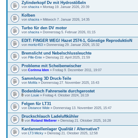
Zylinderkopf Dv mit Hydrostößeln
von
shacira
» Montag 19. Januar 2026, 20:39
Kolben
von
shacira
» Mittwoch 7. Januar 2026, 14:35
Turbo für den DV motor
von
shacira
» Donnerstag 5. Februar 2026, 01:15
EDIT: FINGER WEG! Hazet 2574-1, Günstige ReproduktioN
von
moritz453
» Donnerstag 29. Januar 2026, 15:32
Bremslicht und Nebelschlussleuchte
von
Pille-Ente
» Dienstag 22. April 2025, 21:59
Probleme mit Scheibenwischer
von
Corinna Iden
» Freitag 9. Dezember 2011, 19:07
Sammlung 3D Druck-Teile
von
MoMa
» Donnerstag 27. November 2025, 15:43
Bodenblech Fahrerseite durchgerostet
von
Louie
» Freitag 4. Oktober 2024, 16:19
Felgen für LT31
von
Distance Wide
» Donnerstag 13. November 2025, 15:47
Druckschlauch Ladeluftkühler
von
Roland Meßerer
» Dienstag 21. Oktober 2025, 16:28
Kardanwellenlager Qualität / Alternative?
von
LT3 Micky
» Dienstag 21. Oktober 2025, 12:58