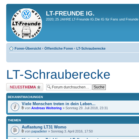
LT-FREUNDE IG.
2020; 25 JAHRE LT-Freunde IG.Die IG für Fans und Freunde 
Foren-Übersicht
‹
Öffentliche Foren
‹
LT-Schrauberecke
LT-Schrauberecke
Neues Thema erstellen
BEKANNTMACHUNGEN
Viele Menschen treten in dein Leben...
von
Andreas Woltering
» Sonntag 29. Juli 2018, 23:31
THEMEN
Auflastung LT31 Womo
von
papadieter
» Sonntag 3. April 2016, 17:50