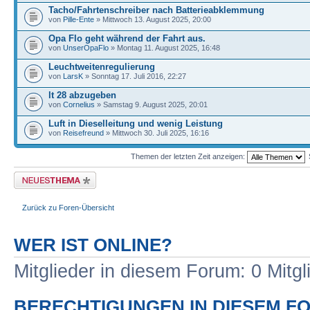
Tacho/Fahrtenschreiber nach Batterieabklemmung
von
Pille-Ente
» Mittwoch 13. August 2025, 20:00
Opa Flo geht während der Fahrt aus.
von
UnserOpaFlo
» Montag 11. August 2025, 16:48
Leuchtweitenregulierung
von
LarsK
» Sonntag 17. Juli 2016, 22:27
lt 28 abzugeben
von
Cornelius
» Samstag 9. August 2025, 20:01
Luft in Dieselleitung und wenig Leistung
von
Reisefreund
» Mittwoch 30. Juli 2025, 16:16
Themen der letzten Zeit anzeigen:
Neues Thema erstellen
Zurück zu Foren-Übersicht
WER IST ONLINE?
Mitglieder in diesem Forum: 0 Mitg
BERECHTIGUNGEN IN DIESEM F