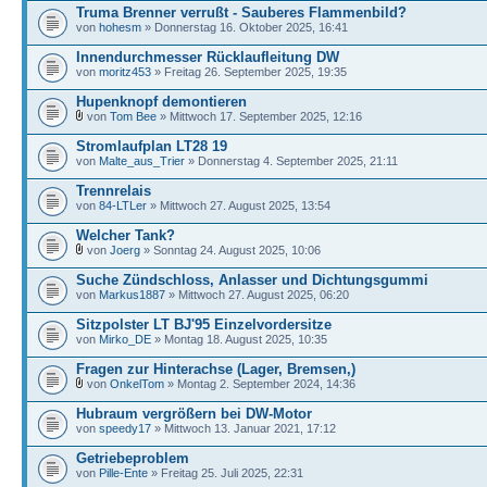
Truma Brenner verrußt - Sauberes Flammenbild?
von
hohesm
» Donnerstag 16. Oktober 2025, 16:41
Innendurchmesser Rücklaufleitung DW
von
moritz453
» Freitag 26. September 2025, 19:35
Hupenknopf demontieren
von
Tom Bee
» Mittwoch 17. September 2025, 12:16
Stromlaufplan LT28 19
von
Malte_aus_Trier
» Donnerstag 4. September 2025, 21:11
Trennrelais
von
84-LTLer
» Mittwoch 27. August 2025, 13:54
Welcher Tank?
von
Joerg
» Sonntag 24. August 2025, 10:06
Suche Zündschloss, Anlasser und Dichtungsgummi
von
Markus1887
» Mittwoch 27. August 2025, 06:20
Sitzpolster LT BJ'95 Einzelvordersitze
von
Mirko_DE
» Montag 18. August 2025, 10:35
Fragen zur Hinterachse (Lager, Bremsen,)
von
OnkelTom
» Montag 2. September 2024, 14:36
Hubraum vergrößern bei DW-Motor
von
speedy17
» Mittwoch 13. Januar 2021, 17:12
Getriebeproblem
von
Pille-Ente
» Freitag 25. Juli 2025, 22:31