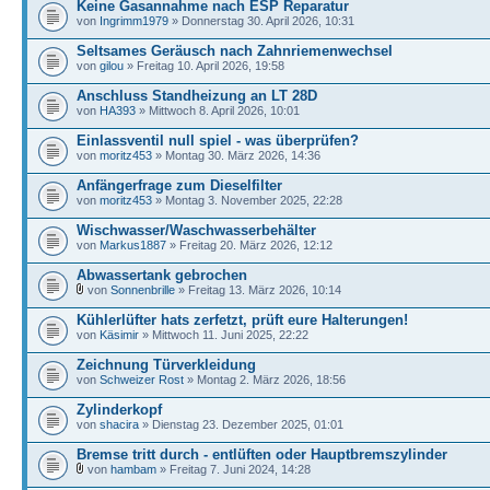
Keine Gasannahme nach ESP Reparatur
von
Ingrimm1979
» Donnerstag 30. April 2026, 10:31
Seltsames Geräusch nach Zahnriemenwechsel
von
gilou
» Freitag 10. April 2026, 19:58
Anschluss Standheizung an LT 28D
von
HA393
» Mittwoch 8. April 2026, 10:01
Einlassventil null spiel - was überprüfen?
von
moritz453
» Montag 30. März 2026, 14:36
Anfängerfrage zum Dieselfilter
von
moritz453
» Montag 3. November 2025, 22:28
Wischwasser/Waschwasserbehälter
von
Markus1887
» Freitag 20. März 2026, 12:12
Abwassertank gebrochen
von
Sonnenbrille
» Freitag 13. März 2026, 10:14
Kühlerlüfter hats zerfetzt, prüft eure Halterungen!
von
Käsimir
» Mittwoch 11. Juni 2025, 22:22
Zeichnung Türverkleidung
von
Schweizer Rost
» Montag 2. März 2026, 18:56
Zylinderkopf
von
shacira
» Dienstag 23. Dezember 2025, 01:01
Bremse tritt durch - entlüften oder Hauptbremszylinder
von
hambam
» Freitag 7. Juni 2024, 14:28