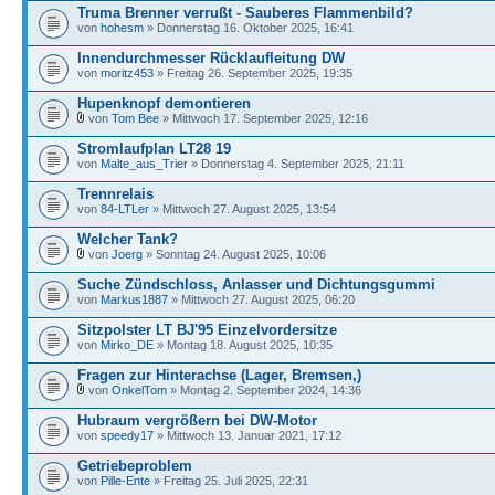
Truma Brenner verrußt - Sauberes Flammenbild?
von
hohesm
» Donnerstag 16. Oktober 2025, 16:41
Innendurchmesser Rücklaufleitung DW
von
moritz453
» Freitag 26. September 2025, 19:35
Hupenknopf demontieren
von
Tom Bee
» Mittwoch 17. September 2025, 12:16
Stromlaufplan LT28 19
von
Malte_aus_Trier
» Donnerstag 4. September 2025, 21:11
Trennrelais
von
84-LTLer
» Mittwoch 27. August 2025, 13:54
Welcher Tank?
von
Joerg
» Sonntag 24. August 2025, 10:06
Suche Zündschloss, Anlasser und Dichtungsgummi
von
Markus1887
» Mittwoch 27. August 2025, 06:20
Sitzpolster LT BJ'95 Einzelvordersitze
von
Mirko_DE
» Montag 18. August 2025, 10:35
Fragen zur Hinterachse (Lager, Bremsen,)
von
OnkelTom
» Montag 2. September 2024, 14:36
Hubraum vergrößern bei DW-Motor
von
speedy17
» Mittwoch 13. Januar 2021, 17:12
Getriebeproblem
von
Pille-Ente
» Freitag 25. Juli 2025, 22:31