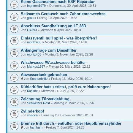
Keine Gasannahme nach ESP Reparatur
von
Ingrimm1979
» Donnerstag 30. April 2026, 10:31
Seltsames Geräusch nach Zahnriemenwechsel
von
gilou
» Freitag 10. April 2026, 19:58
Anschluss Standheizung an LT 28D
von
HA393
» Mittwoch 8. April 2026, 10:01
Einlassventil null spiel - was überprüfen?
von
moritz453
» Montag 30. März 2026, 14:36
Anfängerfrage zum Dieselfilter
von
moritz453
» Montag 3. November 2025, 22:28
Wischwasser/Waschwasserbehälter
von
Markus1887
» Freitag 20. März 2026, 12:12
Abwassertank gebrochen
von
Sonnenbrille
» Freitag 13. März 2026, 10:14
Kühlerlüfter hats zerfetzt, prüft eure Halterungen!
von
Käsimir
» Mittwoch 11. Juni 2025, 22:22
Zeichnung Türverkleidung
von
Schweizer Rost
» Montag 2. März 2026, 18:56
Zylinderkopf
von
shacira
» Dienstag 23. Dezember 2025, 01:01
Bremse tritt durch - entlüften oder Hauptbremszylinder
von
hambam
» Freitag 7. Juni 2024, 14:28