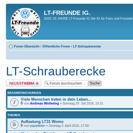
LT-FREUNDE IG.
2020; 25 JAHRE LT-Freunde IG.Die IG für Fans und Freunde 
Foren-Übersicht
‹
Öffentliche Foren
‹
LT-Schrauberecke
LT-Schrauberecke
Neues Thema erstellen
BEKANNTMACHUNGEN
Viele Menschen treten in dein Leben...
von
Andreas Woltering
» Sonntag 29. Juli 2018, 23:31
THEMEN
Auflastung LT31 Womo
von
papadieter
» Sonntag 3. April 2016, 17:50