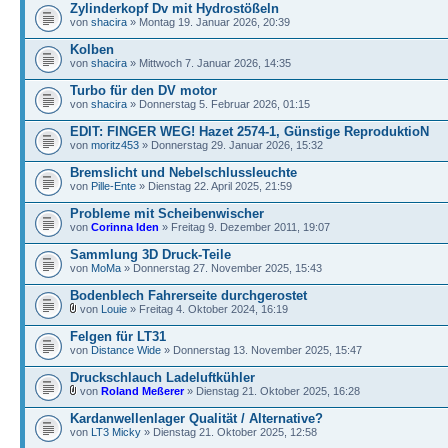
Zylinderkopf Dv mit Hydrostößeln
von
shacira
» Montag 19. Januar 2026, 20:39
Kolben
von
shacira
» Mittwoch 7. Januar 2026, 14:35
Turbo für den DV motor
von
shacira
» Donnerstag 5. Februar 2026, 01:15
EDIT: FINGER WEG! Hazet 2574-1, Günstige ReproduktioN
von
moritz453
» Donnerstag 29. Januar 2026, 15:32
Bremslicht und Nebelschlussleuchte
von
Pille-Ente
» Dienstag 22. April 2025, 21:59
Probleme mit Scheibenwischer
von
Corinna Iden
» Freitag 9. Dezember 2011, 19:07
Sammlung 3D Druck-Teile
von
MoMa
» Donnerstag 27. November 2025, 15:43
Bodenblech Fahrerseite durchgerostet
von
Louie
» Freitag 4. Oktober 2024, 16:19
Felgen für LT31
von
Distance Wide
» Donnerstag 13. November 2025, 15:47
Druckschlauch Ladeluftkühler
von
Roland Meßerer
» Dienstag 21. Oktober 2025, 16:28
Kardanwellenlager Qualität / Alternative?
von
LT3 Micky
» Dienstag 21. Oktober 2025, 12:58