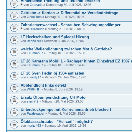
Hinterachse Triebling und Tellerad ersetzen
von
Granada
» Donnerstag 30. Juli 2026, 12:06
Getriebe -> Kardan -> Differential => Verständnisfrage
von
OnkelTom
» Montag 20. Juli 2026, 15:07
Zahnriemenwechsel - Schrauben Schwingungsdämper
von
Bullicouch
» Montag 2. Juli 2012, 08:05
LT Heckscheiben und Spiegel Hizung
von
Benno-90
» Mittwoch 8. Juli 2026, 13:04
welche Wellendichtung zwischen Mot & Getriebe?
von
LTEmma67
» Freitag 10. Juli 2026, 15:00
LT 28 Karmann Mobil L - Radlager hinten Einzelrad EZ 1987 
von
LTEmma67
» Freitag 10. Juli 2026, 14:46
LT 28 Sven Hedin bj 1984 auflasten
von
speedy17
» Mittwoch 24. Juni 2026, 19:01
Abblendlicht links defekt
von
Willi84HH
» Montag 8. Juni 2026, 19:19
Ersatz Ölpumpendichtung CH Motor
von
sterni42
» Mittwoch 20. Mai 2026, 23:05
Unterdruckpumpe mit Keilriemenantrieb blockiert
von
Falafelpapst
» Montag 4. Mai 2026, 15:58
Ölablassschraube - "Helicoil" möglich?
von
moritz453
» Sonntag 19. April 2026, 16:56