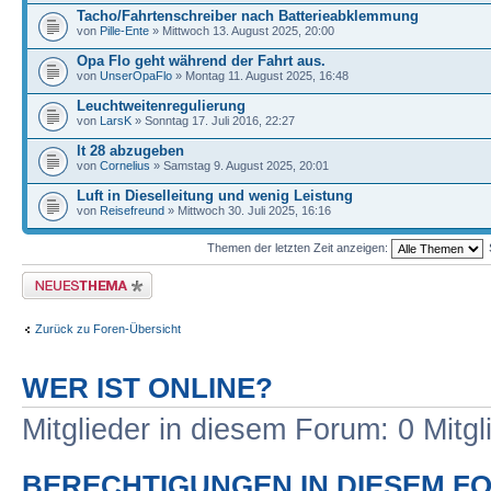
Tacho/Fahrtenschreiber nach Batterieabklemmung
von
Pille-Ente
» Mittwoch 13. August 2025, 20:00
Opa Flo geht während der Fahrt aus.
von
UnserOpaFlo
» Montag 11. August 2025, 16:48
Leuchtweitenregulierung
von
LarsK
» Sonntag 17. Juli 2016, 22:27
lt 28 abzugeben
von
Cornelius
» Samstag 9. August 2025, 20:01
Luft in Dieselleitung und wenig Leistung
von
Reisefreund
» Mittwoch 30. Juli 2025, 16:16
Themen der letzten Zeit anzeigen:
Neues Thema erstellen
Zurück zu Foren-Übersicht
WER IST ONLINE?
Mitglieder in diesem Forum: 0 Mitg
BERECHTIGUNGEN IN DIESEM F