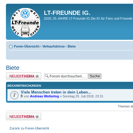
LT-FREUNDE IG.
2020; 25 JAHRE LT-Freunde IG.Die IG für Fans und Freunde 
Foren-Übersicht
‹
Verkaufsbörse
‹
Biete
Biete
Neues Thema erstellen
BEKANNTMACHUNGEN
Viele Menschen treten in dein Leben...
von
Andreas Woltering
» Sonntag 29. Juli 2018, 23:31
Themen der
Neues Thema erstellen
Zurück zu Foren-Übersicht