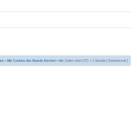
am
•
Alle Cookies des Boards löschen
• Alle Zeiten sind UTC + 1 Stunde [ Sommerzeit ]