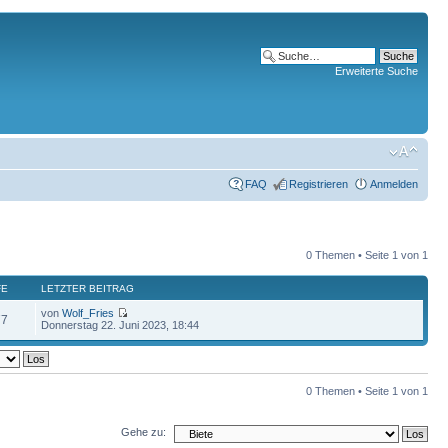
Erweiterte Suche
FAQ
Registrieren
Anmelden
0 Themen • Seite
1
von
1
FE
LETZTER BEITRAG
von
Wolf_Fries
77
Donnerstag 22. Juni 2023, 18:44
0 Themen • Seite
1
von
1
Gehe zu: