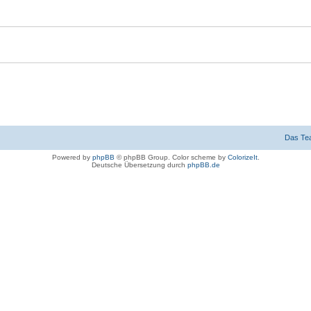
Das Te
Powered by
phpBB
© phpBB Group. Color scheme by
ColorizeIt
.
Deutsche Übersetzung durch
phpBB.de