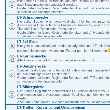
Hier können Grüße (zum Beispiel aus dem Urlaub) wie in einem 
auch Neuvorstellungen eingestellt werden.
Gäste dürfen nur lesen. Registrierte Benutzer und LT-Freunde dür
schreiben und Anhänge erstellen.
LT-Schrauberecke
Hier sollte alles rein was irgendwie direkt mit LT-Technik zu tun ha
Also in erster Linie technische Fragen und Antworten, aber zum 
Tips und Tricks,Technische Umbauten etc.
Gäste dürfen nur lesen. Registrierte Benutzer und LT-Freunde dür
schreiben und Anhänge erstellen.
LT-4x4 Ecke
Hier geht es ausschließlich um den allradgetriebenen LT, mit de
stecken bleiben kann, wo andere LTs erst gar nicht hinkommen
LT-Karmannecke
Alle Themen speziell für die Karmänner unter den LT´s.
LT-Benzinerecke
Speziell für die Benziner unter den LT Fahrern(innen) . Speziell
um den benzingetrieben LT also hier!
Gäste dürfen nur lesen. Registrierte Benutzer und LT-Freunde dür
schreiben und Anhänge erstellen.
LT-Bildergalerie
Hier können Registrierte Benutzer und LT-Freunde Bilder ihres LT`
Auch kuriose Um o. Ausbauten sowie Detaillösungen können hier 
werden.
Aber bitte keine großen Textpasssagen!Auch keine Diskussionen
LT-Treffen, Kurztrips und Urlaubsreisen