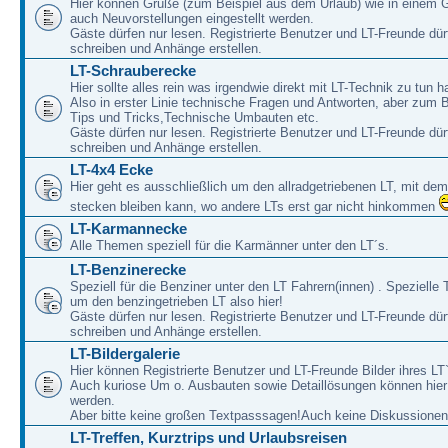
Hier können Grüße (zum Beispiel aus dem Urlaub) wie in einem 
auch Neuvorstellungen eingestellt werden.
Gäste dürfen nur lesen. Registrierte Benutzer und LT-Freunde dür
schreiben und Anhänge erstellen.
LT-Schrauberecke
Hier sollte alles rein was irgendwie direkt mit LT-Technik zu tun ha
Also in erster Linie technische Fragen und Antworten, aber zum 
Tips und Tricks,Technische Umbauten etc.
Gäste dürfen nur lesen. Registrierte Benutzer und LT-Freunde dür
schreiben und Anhänge erstellen.
LT-4x4 Ecke
Hier geht es ausschließlich um den allradgetriebenen LT, mit de
stecken bleiben kann, wo andere LTs erst gar nicht hinkommen
LT-Karmannecke
Alle Themen speziell für die Karmänner unter den LT´s.
LT-Benzinerecke
Speziell für die Benziner unter den LT Fahrern(innen) . Speziell
um den benzingetrieben LT also hier!
Gäste dürfen nur lesen. Registrierte Benutzer und LT-Freunde dür
schreiben und Anhänge erstellen.
LT-Bildergalerie
Hier können Registrierte Benutzer und LT-Freunde Bilder ihres LT`
Auch kuriose Um o. Ausbauten sowie Detaillösungen können hier 
werden.
Aber bitte keine großen Textpasssagen!Auch keine Diskussionen
LT-Treffen, Kurztrips und Urlaubsreisen