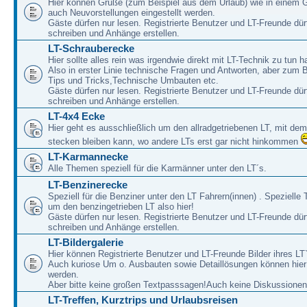
Hier können Grüße (zum Beispiel aus dem Urlaub) wie in einem 
auch Neuvorstellungen eingestellt werden.
Gäste dürfen nur lesen. Registrierte Benutzer und LT-Freunde dür
schreiben und Anhänge erstellen.
LT-Schrauberecke
Hier sollte alles rein was irgendwie direkt mit LT-Technik zu tun ha
Also in erster Linie technische Fragen und Antworten, aber zum 
Tips und Tricks,Technische Umbauten etc.
Gäste dürfen nur lesen. Registrierte Benutzer und LT-Freunde dür
schreiben und Anhänge erstellen.
LT-4x4 Ecke
Hier geht es ausschließlich um den allradgetriebenen LT, mit de
stecken bleiben kann, wo andere LTs erst gar nicht hinkommen
LT-Karmannecke
Alle Themen speziell für die Karmänner unter den LT´s.
LT-Benzinerecke
Speziell für die Benziner unter den LT Fahrern(innen) . Speziell
um den benzingetrieben LT also hier!
Gäste dürfen nur lesen. Registrierte Benutzer und LT-Freunde dür
schreiben und Anhänge erstellen.
LT-Bildergalerie
Hier können Registrierte Benutzer und LT-Freunde Bilder ihres LT`
Auch kuriose Um o. Ausbauten sowie Detaillösungen können hier 
werden.
Aber bitte keine großen Textpasssagen!Auch keine Diskussionen
LT-Treffen, Kurztrips und Urlaubsreisen