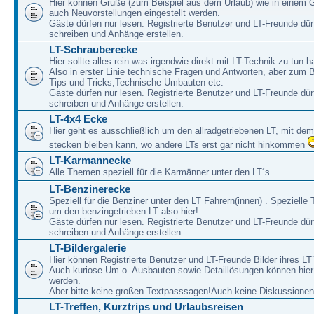
Hier können Grüße (zum Beispiel aus dem Urlaub) wie in einem 
auch Neuvorstellungen eingestellt werden.
Gäste dürfen nur lesen. Registrierte Benutzer und LT-Freunde dür
schreiben und Anhänge erstellen.
LT-Schrauberecke
Hier sollte alles rein was irgendwie direkt mit LT-Technik zu tun ha
Also in erster Linie technische Fragen und Antworten, aber zum 
Tips und Tricks,Technische Umbauten etc.
Gäste dürfen nur lesen. Registrierte Benutzer und LT-Freunde dür
schreiben und Anhänge erstellen.
LT-4x4 Ecke
Hier geht es ausschließlich um den allradgetriebenen LT, mit de
stecken bleiben kann, wo andere LTs erst gar nicht hinkommen
LT-Karmannecke
Alle Themen speziell für die Karmänner unter den LT´s.
LT-Benzinerecke
Speziell für die Benziner unter den LT Fahrern(innen) . Speziell
um den benzingetrieben LT also hier!
Gäste dürfen nur lesen. Registrierte Benutzer und LT-Freunde dür
schreiben und Anhänge erstellen.
LT-Bildergalerie
Hier können Registrierte Benutzer und LT-Freunde Bilder ihres LT`
Auch kuriose Um o. Ausbauten sowie Detaillösungen können hier 
werden.
Aber bitte keine großen Textpasssagen!Auch keine Diskussionen
LT-Treffen, Kurztrips und Urlaubsreisen